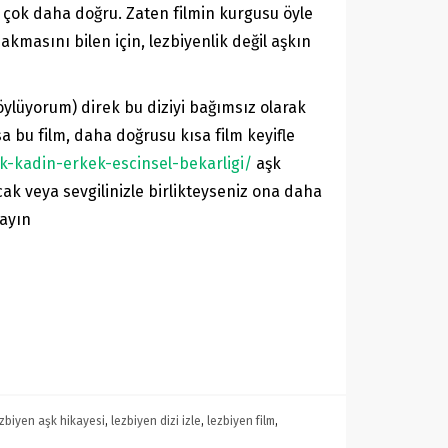
ok daha doğru. Zaten filmin kurgusu öyle
bakmasını bilen için, lezbiyenlik değil aşkın
öylüyorum) direk bu diziyi bağımsız olarak
sa bu film, daha doğrusu kısa film keyifle
ik-kadin-erkek-escinsel-bekarligi/
aşk
cak veya sevgilinizle birlikteyseniz ona daha
mayın
ezbiyen aşk hikayesi
,
lezbiyen dizi izle
,
lezbiyen film
,