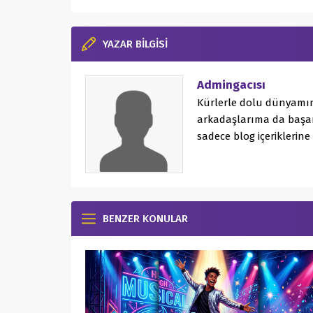
YAZAR BİLGİSİ
Admingacısı
Kürlerle dolu dünyamın
arkadaşlarıma da başar
sadece blog içeriklerine
BENZER KONULAR