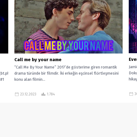
Eve
Call me by your name
Jami
“Call Me By Your Name” 2017’de gösterime giren romantik
Doku
drama türünde bir filmdir. İki erkeğin eşcinsel flörtleşmesini
bt.php
hikay
konu alan filmin...
 #1
3
23.12.2023
1.784