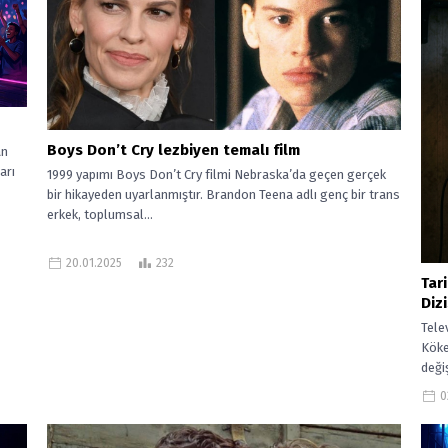
Boys Don’t Cry lezbiyen temalı film
an
arı
1999 yapımı Boys Don’t Cry filmi Nebraska’da geçen gerçek
bir hikayeden uyarlanmıştır. Brandon Teena adlı genç bir trans
erkek, toplumsal...
20.01.2025
232
Tar
Diz
Tele
Köke
deği
Özell
0