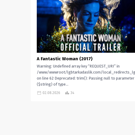
A Fantastic Woman (2017)
Warning: Undefined array key “REQUEST_URI” in
/www/wwwroot/lgbtarkadaslik.com/local_redirects_lg
on line 62 Deprecated: trim(): Passing null to parameter
($string) of type...
02.08.2026
34