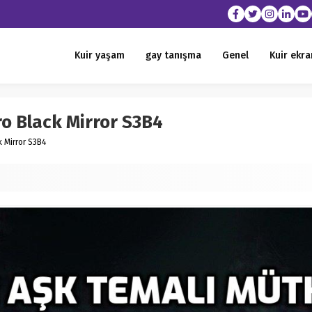
Kuir yaşam
gay tanışma
Genel
Kuir ekra
ro Black Mirror S3B4
k Mirror S3B4