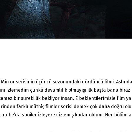
 Mirror serisinin üçüncü sezonundaki dördüncü filmi. Aslında
rını izlemedim çünkü devamlılık olmayışı ilk başta bana biraz 
temez bir süreklilik bekliyor insan. E beklentilerimizle film 
birinden farklı müthiş filmler serisi demek çok daha doğru olu
utube’da spoiler izleyerek izlemiş kadar oldum. Her bölüm a