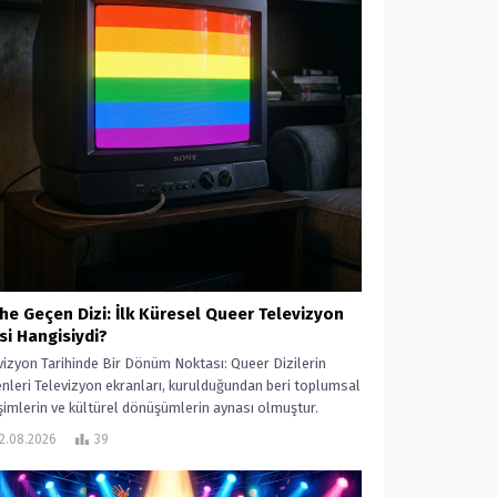
ihe Geçen Dizi: İlk Küresel Queer Televizyon
isi Hangisiydi?
vizyon Tarihinde Bir Dönüm Noktası: Queer Dizilerin
nleri Televizyon ekranları, kurulduğundan beri toplumsal
şimlerin ve kültürel dönüşümlerin aynası olmuştur.
ikle...
2.08.2026
39