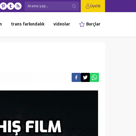
Üyelik
n
trans farkındalık
videolar
Burçlar