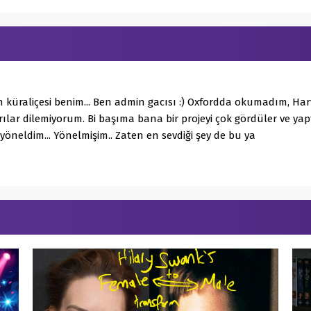
 küraliçesi benim... Ben admin gacısı :) Oxfordda okumadım, H
ılar dilemiyorum. Bi başıma bana bir projeyi çok gördüler ve y
 yöneldim... Yönelmişim.. Zaten en sevdiği şey de bu ya