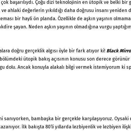
çok başarılıydı. Çoğu dizi teknolojinin en ütopik ve belki bir
k ve ahlaki değerlerin yıkıldığı daha doğrusu insanı yeniden 
i teması bir hayli ön planda. Özellikle de aşkın yaşının olma
akdire şayan. Neden aşkın yaşının olmadığına vurgu yaptığımı
lara doğru gerçeklik algısı öyle bir fark atıyor ki!
Black Mirro
u bölümdeki ütopik bakış açısının konusu son derece görünür ş
u dolu. Ancak konuyla alakalı bilgi vermek istemiyorum ki s
ini sanıyorken, bambaşka bir gerçekle karşılaşıyoruz. Oysaki diz
ıyor. İlk bakışta 80’li yıllarda lezbiyenlik ve lezbiyen ilişkil