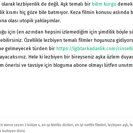
olarak lezbiyenlik de değil. Aşk temalı bir
bilim kurgu
demek ç
yenlik kısmı hiç göze bile batmıyor. Keza filmin konusu aslında 
ına olası utopik yaklaşımlar.
uğu için (en azından hepsini izlemediğim için şimdilik böyle s
yebilirsiniz. Özellikle lezbiyen temalı filmler hoşunuza gidiyor
ine gelmeyecek türden bir
https://lgbtarkadaslik.com/cinsell
lmayacaksınız. Hele ki lezbiyen bir bireyseniz aşka özlem duya
ilm önerisi ve tavsiye için bloguma abone olmayı lütfen unut
ck mirror sezon 3 bölüm 4
,
en iyi Netflix dizileri
,
en iyi netflix filmleri
,
lezbiyen aşk
,
l
x lezbiyen dizisi