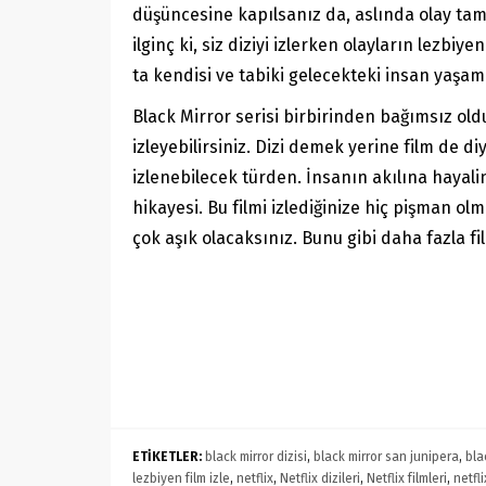
düşüncesine kapılsanız da, aslında olay tam 
ilginç ki, siz diziyi izlerken olayların lezbi
ta kendisi ve tabiki gelecekteki insan yaşam
Black Mirror serisi birbirinden bağımsız old
izleyebilirsiniz. Dizi demek yerine film de di
izlenebilecek türden. İnsanın akılına hayal
hikayesi. Bu filmi izlediğinize hiç pişman o
çok aşık olacaksınız. Bunu gibi daha fazla f
ETİKETLER:
black mirror dizisi
,
black mirror san junipera
,
bla
lezbiyen film izle
,
netflix
,
Netflix dizileri
,
Netflix filmleri
,
netfli