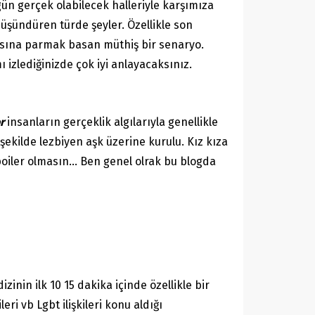
 gün gerçek olabilecek halleriyle karşımıza
düşündüren türde şeyler. Özellikle son
masına parmak basan müthiş bir senaryo.
 izlediğinizde çok iyi anlayacaksınız.
r
insanların gerçeklik algılarıyla genellikle
ekilde lezbiyen aşk üzerine kurulu. Kız kıza
poiler olmasın… Ben genel olrak bu blogda
inin ilk 10 15 dakika içinde özellikle bir
eri vb Lgbt ilişkileri konu aldığı