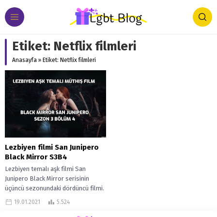
Etiket:
Netflix filmleri
Anasayfa
»
Etiket: Netflix filmleri
Lezbiyen filmi San Junipero
Black Mirror S3B4
Lezbiyen temalı aşk filmi San
Junipero Black Mirror serisinin
üçüncü sezonundaki dördüncü filmi.
Aslında film değil ama film tadında
19.01.2021
5.524
çünkü...