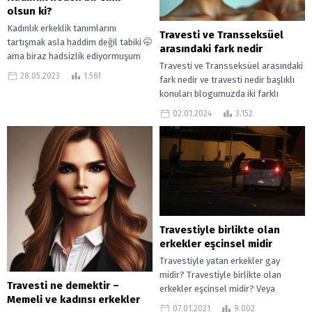
olsun ki?
Kadınlık erkeklik tanımlarını
Travesti ve Transseksüel
tartışmak asla haddim değil tabiki 🤭
arasındaki fark nedir
ama biraz hadsizlik ediyormuşum
Travesti ve Transseksüel arasındaki
gibi gelebilir size başlığı okuyunca…
28.05.2023
1.561
fark nedir ve travesti nedir başlıklı
Asla öyle...
konuları blogumuzda iki farklı
gönderi olarak ayırdık. Çünkü bu iki...
02.01.2024
3.152
Travestiyle birlikte olan
erkekler eşcinsel midir
Travestiyle yatan erkekler gay
midir? Travestiyle birlikte olan
Travesti ne demektir –
erkekler eşcinsel midir? Veya
Memeli ve kadınsı erkekler
travestiyle birlikte olmak bir erkeği
07.01.2021
9.002