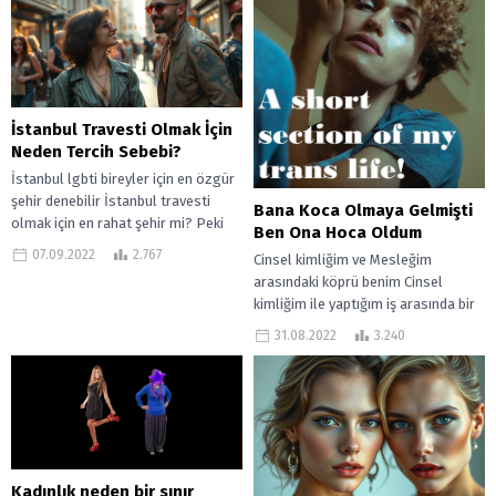
İstanbul Travesti Olmak İçin
Neden Tercih Sebebi?
İstanbul lgbti bireyler için en özgür
şehir denebilir İstanbul travesti
Bana Koca Olmaya Gelmişti
olmak için en rahat şehir mi? Peki
Ben Ona Hoca Oldum
taşı toprağı altın...
07.09.2022
2.767
Cinsel kimliğim ve Mesleğim
arasındaki köprü benim Cinsel
kimliğim ile yaptığım iş arasında bir
bağlantı kurmaya çalışınca olaylar
31.08.2022
3.240
bazen sarpa...
Kadınlık neden bir sınır