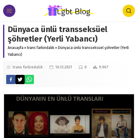
Dünyaca ünlü transseksüel
şöhretler (Yerli Yabancı)
Anasayfa
»
trans farkındalık
»
Dünyaca ünlü transseksüel şöhretler (Yerli
Yabancı)
trans farkındalık
16.12.2021
0
9.967