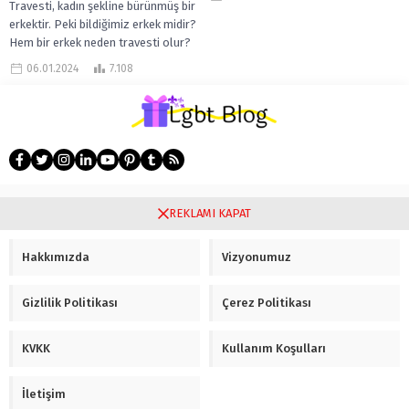
Travesti, kadın şekline bürünmüş bir
eşcinsel yapar mı?...
erkektir. Peki bildiğimiz erkek midir?
Hem bir erkek neden travesti olur?
Her kadın kılığına giren...
06.01.2024
7.108
Gay tanışma
REKLAMI KAPAT
Hakkımızda
Vizyonumuz
Gizlilik Politikası
Çerez Politikası
KVKK
Kullanım Koşulları
İletişim