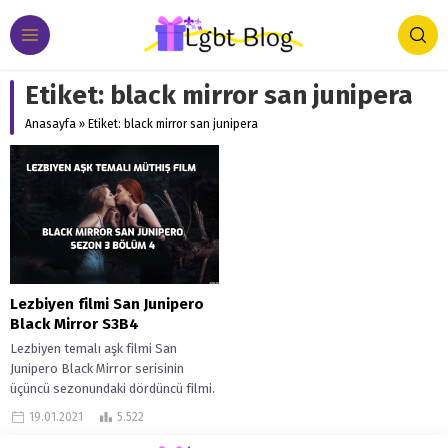
Etiket:
black mirror san junipera
Anasayfa
»
Etiket: black mirror san junipera
Lezbiyen filmi San Junipero
Black Mirror S3B4
Lezbiyen temalı aşk filmi San
Junipero Black Mirror serisinin
üçüncü sezonundaki dördüncü filmi.
Aslında film değil ama film tadında
19.01.2021
5.522
çünkü...