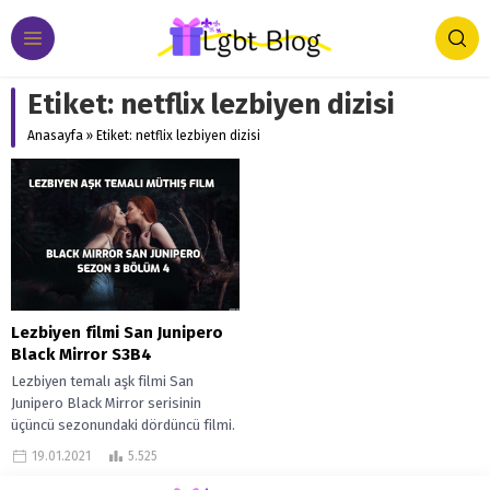
Etiket:
netflix lezbiyen dizisi
Anasayfa
»
Etiket: netflix lezbiyen dizisi
Lezbiyen filmi San Junipero
Black Mirror S3B4
Lezbiyen temalı aşk filmi San
Junipero Black Mirror serisinin
üçüncü sezonundaki dördüncü filmi.
Aslında film değil ama film tadında
19.01.2021
5.525
çünkü...