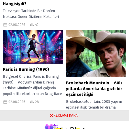
unsurlarını bir araya getirerek...
Hangisiydi?
Televizyon Tarihinde Bir Dönüm
Noktası: Queer Dizilerin Kökenleri
Televizyon ekranları, kurulduğundan
02.08.2026
42
beri toplumsal değişimlerin ve
kültürel dönüşümlerin aynası
olmuştur. Özellikle...
Paris is Burning (1990)
Belgesel Önerisi: Paris is Burning
(1990) – Podyumlardan Direniş
Brokeback Mountain – 60lı
Tarihine Günümüz dijital çağında
yıllarda Amerika’da gizli bir
popülerlik rekorları kıran Drag Race
eşcinsel ilişki
yarışmalarının, podyumlardaki...
Brokeback Mountain, 2005 yapımı
02.08.2026
28
eşcinsel ilişki temalı bir drama
filmidir. Annie Proulx’un aynı isimli
REKLAMI KAPAT
10.08.2023
1.709
kısa hikayesinden uyarlanmıştır. Ang
Lee tarafından...