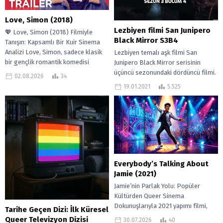
Love, Simon (2018)
Lezbiyen filmi San Junipero
💖 Love, Simon (2018) Filmiyle
Black Mirror S3B4
Tanışın: Kapsamlı Bir Kuir Sinema
Analizi Love, Simon, sadece klasik
Lezbiyen temalı aşk filmi San
bir gençlik romantik komedisi
Junipero Black Mirror serisinin
olmanın...
üçüncü sezonundaki dördüncü filmi.
02.08.2026
34
Aslında film değil ama film tadında
19.01.2021
5.525
çünkü...
Everybody’s Talking About
Jamie (2021)
Jamie’nin Parlak Yolu: Popüler
Kültürden Queer Sinema
Dokunuşlarıyla 2021 yapımı filmi,
Tarihe Geçen Dizi: İlk Küresel
popüler kültür ve gençlik hikayeleri
Queer Televizyon Dizisi
30.07.2026
40