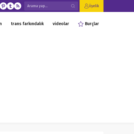
Üyelik
n
trans farkındalık
videolar
Burçlar