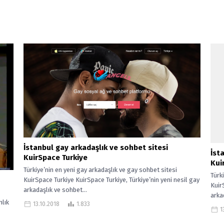
İstanbul gay arkadaşlık ve sohbet sitesi
İst
KuirSpace Turkiye
Kui
Türkiye’nin en yeni gay arkadaşlık ve gay sohbet sitesi
Türk
KuirSpace Turkiye KuirSpace Turkiye, Türkiye’nin yeni nesil gay
Kuir
arkadaşlık ve sohbet...
arka
nlık
13.10.2018
1.833
13