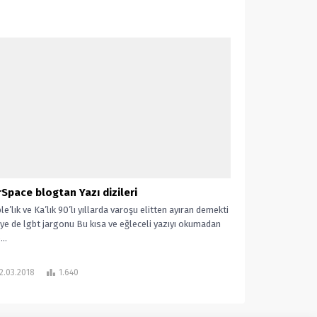
rSpace blogtan Yazı dizileri
e’lık ve Ka’lık 90’lı yıllarda varoşu elitten ayıran demekti
iye de lgbt jargonu Bu kısa ve eğleceli yazıyı okumadan
..
2.03.2018
1.640