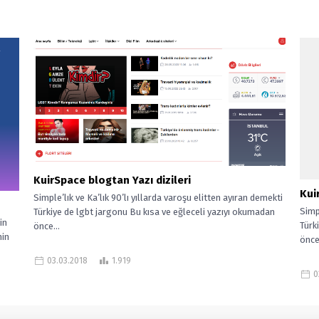
KuirSpace blogtan Yazı dizileri
Kui
Simple’lık ve Ka’lık 90’lı yıllarda varoşu elitten ayıran demekti
Simpl
Türkiye de lgbt jargonu Bu kısa ve eğleceli yazıyı okumadan
in
Türk
önce...
nin
önce.
03.03.2018
1.919
0