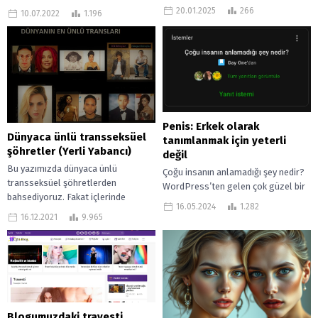
algıda bir nebze olsun olumlu bir
henüz tam olarak bir trans kadın
20.01.2025
266
10.07.2022
1.196
değişim yaşanıyor....
falan da olmadım. Hani kabataslak...
Penis: Erkek olarak
Dünyaca ünlü transseksüel
tanımlanmak için yeterli
şöhretler (Yerli Yabancı)
değil
Bu yazımızda dünyaca ünlü
Çoğu insanın anlamadığı şey nedir?
transseksüel şöhretlerden
WordPress’ten gelen çok güzel bir
bahsediyoruz. Fakat içlerinde
soru. Ancak vereceğim cevap size,
16.05.2024
1.282
bazılarını yabancı oldukları için
bağlamayı seçtiğim konu açısından
16.12.2021
9.965
tanımıyor olabilirsiniz. Genellikle ve
çok...
ilk bakışta tüm...
Blogumuzdaki travesti