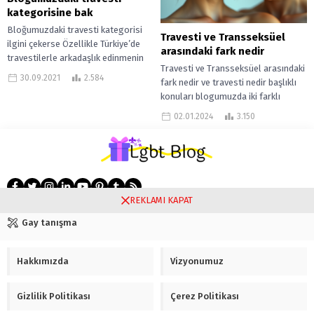
kategorisine bak
Bloğumuzdaki travesti kategorisi
Travesti ve Transseksüel
ilgini çekerse Özellikle Türkiye’de
arasındaki fark nedir
travestilerle arkadaşlık edinmenin
Travesti ve Transseksüel arasındaki
çok zor olduğunu biliyor muydunuz?
30.09.2021
2.584
fark nedir ve travesti nedir başlıklı
Bir çok insan travestileri sadece...
konuları blogumuzda iki farklı
gönderi olarak ayırdık. Çünkü bu iki...
02.01.2024
3.150
REKLAMI KAPAT
Gay tanışma
Hakkımızda
Vizyonumuz
Gizlilik Politikası
Çerez Politikası