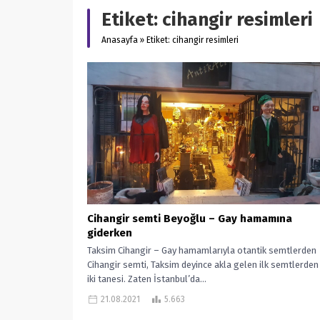
Etiket:
cihangir resimleri
Anasayfa
»
Etiket: cihangir resimleri
Cihangir semti Beyoğlu – Gay hamamına
giderken
Taksim Cihangir – Gay hamamlarıyla otantik semtlerden
Cihangir semti, Taksim deyince akla gelen ilk semtlerden 
iki tanesi. Zaten İstanbul’da...
21.08.2021
5.663