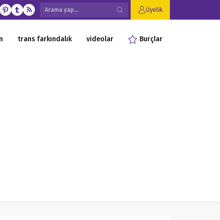
Üyelik
n
trans farkındalık
videolar
Burçlar