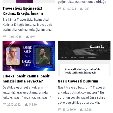
çoğunlukla asıl normunda olduğu
düşünülen, Avrupa veya Amerika’daki
Travestiyiz Eşcinseliz!
10.10.2021
983
eşcinsellik algısıyla aynı değil!...
Kadınız Erkeğiz İnsanız
Biz Kimiz Travestiyiz Eşcinseliz!
Kadınız Erkeğiz İnsanız Travestiyiz
eşcinseliz kadınız, erkeğiz, insanız.
Eşitlik, evrensel insan hakları hukuku
10.06.2018
697
veya yaradılışın tabiatı...
Erkeksi pasif kadınsı pasif
hangisi daha revaçta?
Nasıl travesti bulurum
Özellikle eşcinsel erkeklerin
Nasıl travesti bulurum? Travesti
kullandığı gay uygulamalarında
arkadaş bulmak çok mu zor? Bu
‘erkeksi pasif’ veya ‘kadınsı pasif’
sorunun cevabı yaşadığınız şehre
şeklinde tanımlamalar görürsünüz.
göre değişiklik gösterecektir.
25.12.2022
5.880
Çoğu gay tanışma ve sohbet
Travesti arkadaş bulmak...
16.12.2019
3.288
sitelerinde...