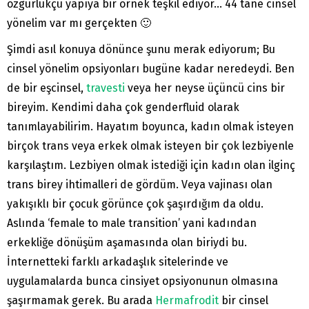
özgürlükçü yapıya bir örnek teşkil ediyor… 44 tane cinsel
yönelim var mı gerçekten 🙂
Şimdi asıl konuya dönünce şunu merak ediyorum; Bu
cinsel yönelim opsiyonları bugüne kadar neredeydi. Ben
de bir eşcinsel,
travesti
veya her neyse üçüncü cins bir
bireyim. Kendimi daha çok genderfluid olarak
tanımlayabilirim. Hayatım boyunca, kadın olmak isteyen
birçok trans veya erkek olmak isteyen bir çok lezbiyenle
karşılaştım. Lezbiyen olmak istediği için kadın olan ilginç
trans birey ihtimalleri de gördüm. Veya vajinası olan
yakışıklı bir çocuk görünce çok şaşırdığım da oldu.
Aslında ‘female to male transition’ yani kadından
erkekliğe dönüşüm aşamasında olan biriydi bu.
İnternetteki farklı arkadaşlık sitelerinde ve
uygulamalarda bunca cinsiyet opsiyonunun olmasına
şaşırmamak gerek. Bu arada
Hermafrodit
bir cinsel