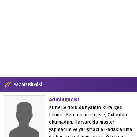
YAZAR BİLGİSİ
Admingacısı
Kürlerle dolu dünyamın küraliçesi
benim... Ben admin gacısı :) Oxfordda
okumadım, Harvard'da master
yapmadım ve yarışmacı arkadaşlarıma
da başarılar dilemiyorum. Bi başıma