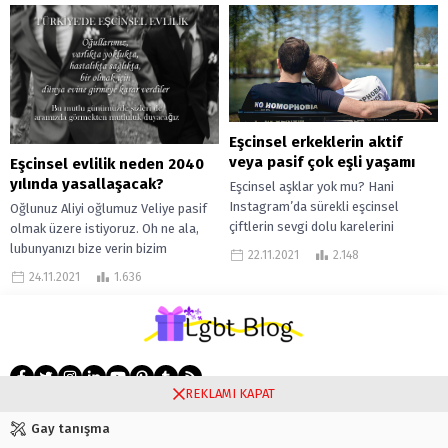
Eşcinsel erkeklerin aktif
veya pasif çok eşli yaşamı
Eşcinsel evlilik neden 2040
yılında yasallaşacak?
Eşcinsel aşklar yok mu? Hani
Instagram’da sürekli eşcinsel
Oğlunuz Aliyi oğlumuz Veliye pasif
çiftlerin sevgi dolu karelerini
olmak üzere istiyoruz. Oh ne ala,
paylaşıyorum o kadar da az gibi
lubunyanızı bize verin bizim
22.11.2021
2.148
gelmiyor bana....
aktifimiz ona damatlık etsin.
24.11.2021
1.636
Pasifimiz...
REKLAMI KAPAT
Gay tanışma