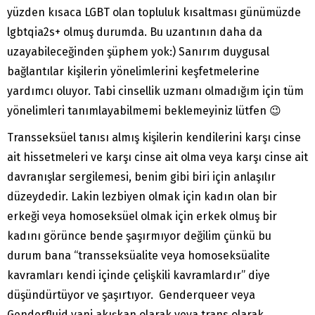
yüzden kısaca LGBT olan topluluk kısaltması günümüzde
lgbtqia2s+ olmuş durumda. Bu uzantının daha da
uzayabileceğinden şüphem yok:) Sanırım duygusal
bağlantılar kişilerin yönelimlerini keşfetmelerine
yardımcı oluyor. Tabi cinsellik uzmanı olmadığım için tüm
yönelimleri tanımlayabilmemi beklemeyiniz lütfen 😉
Transseksüel tanısı almış kişilerin kendilerini karşı cinse
ait hissetmeleri ve karşı cinse ait olma veya karşı cinse ait
davranışlar sergilemesi, benim gibi biri için anlaşılır
düzeydedir. Lakin lezbiyen olmak için kadın olan bir
erkeği veya homoseksüel olmak için erkek olmuş bir
kadını görünce bende şaşırmıyor değilim çünkü bu
durum bana “transseksüalite veya homoseksüalite
kavramları kendi içinde çelişkili kavramlardır” diye
düşündürtüyor ve şaşırtıyor. Genderqueer veya
Genderfluid yani akışkan olarak veya trans olarak