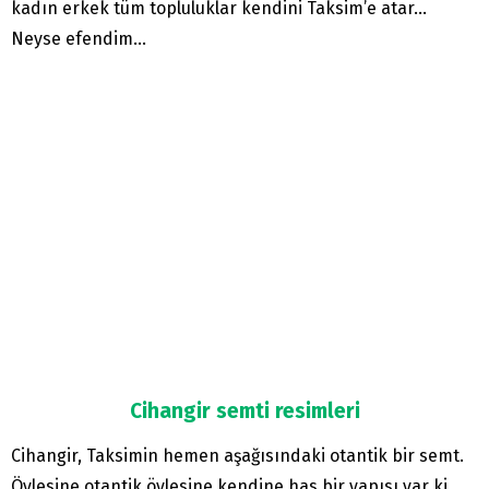
kadın erkek tüm topluluklar kendini Taksim’e atar…
Neyse efendim…
Cihangir semti resimleri
Cihangir, Taksimin hemen aşağısındaki otantik bir semt.
Öylesine otantik öylesine kendine has bir yapısı var ki…