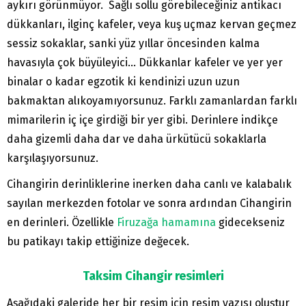
aykırı görünmüyor. Sağlı sollu görebileceğiniz antikacı
dükkanları, ilginç kafeler, veya kuş uçmaz kervan geçmez
sessiz sokaklar, sanki yüz yıllar öncesinden kalma
havasıyla çok büyüleyici… Dükkanlar kafeler ve yer yer
binalar o kadar egzotik ki kendinizi uzun uzun
bakmaktan alıkoyamıyorsunuz. Farklı zamanlardan farklı
mimarilerin iç içe girdiği bir yer gibi. Derinlere indikçe
daha gizemli daha dar ve daha ürkütücü sokaklarla
karşılaşıyorsunuz.
Cihangirin derinliklerine inerken daha canlı ve kalabalık
sayılan merkezden fotolar ve sonra ardından Cihangirin
en derinleri. Özellikle
Firuzağa hamamına
gidecekseniz
bu patikayı takip ettiğinize değecek.
Taksim Cihangir resimleri
Aşağıdaki galeride her bir resim için resim yazısı oluştur