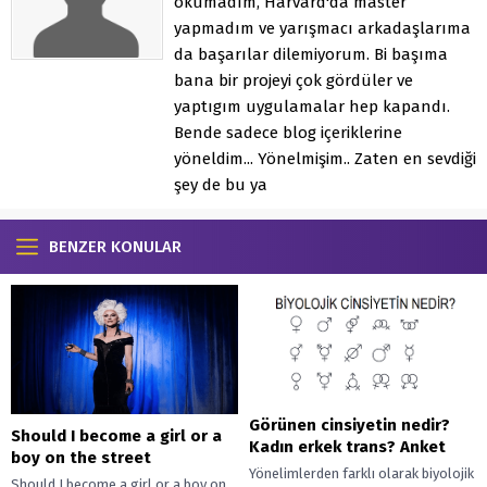
okumadım, Harvard'da master
yapmadım ve yarışmacı arkadaşlarıma
da başarılar dilemiyorum. Bi başıma
bana bir projeyi çok gördüler ve
yaptıgım uygulamalar hep kapandı.
Bende sadece blog içeriklerine
yöneldim... Yönelmişim.. Zaten en sevdiği
şey de bu ya
BENZER KONULAR
Görünen cinsiyetin nedir?
Should I become a girl or a
Kadın erkek trans? Anket
boy on the street
Yönelimlerden farklı olarak biyolojik
Should I become a girl or a boy on