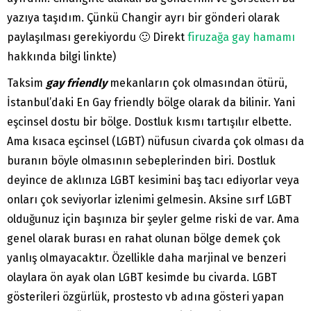
yazıya taşıdım. Çünkü Changir ayrı bir gönderi olarak
paylaşılması gerekiyordu 🙂 Direkt
firuzağa gay hamamı
hakkında bilgi linkte)
Taksim
gay friendly
mekanların çok olmasından ötürü,
İstanbul’daki En Gay friendly bölge olarak da bilinir. Yani
eşcinsel dostu bir bölge. Dostluk kısmı tartışılır elbette.
Ama kısaca eşcinsel (LGBT) nüfusun civarda çok olması da
buranın böyle olmasının sebeplerinden biri. Dostluk
deyince de aklınıza LGBT kesimini baş tacı ediyorlar veya
onları çok seviyorlar izlenimi gelmesin. Aksine sırf LGBT
olduğunuz için başınıza bir şeyler gelme riski de var. Ama
genel olarak burası en rahat olunan bölge demek çok
yanlış olmayacaktır. Özellikle daha marjinal ve benzeri
olaylara ön ayak olan LGBT kesimde bu civarda. LGBT
gösterileri özgürlük, prostesto vb adına gösteri yapan