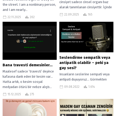
cinsiyet sadece cinsel organı baz
the street. I am a nonbinary person,
alarak tanımlanan cinsiyettir. İçinde
and I am nearly...
olduğunuz bedenden ziyade sahip
22.09.2025
165
22.11.2025
202
olduğunuz cinsel organa...
Seslendirme sempatik veya
antipatik olabilir – peki ya
Bana travesti demesinler…
gay sesi?
Maalesef sadece ‘travesti’ deyince
Insanların seslerine sempati veya
kafasına dank eden bir kesim var…
antipati duyuyoruz… Görmekten
Hatta artık, o kesim sosyal
bahsetmiyorum… İç güdüsel bir
09.08.2022
1.614
medyadan ötürü bir nebze alıştı...
tepkimedir sese duyduğumuz
15.12.2025
275
sempati veya antipati. Ses ve
görüntü...