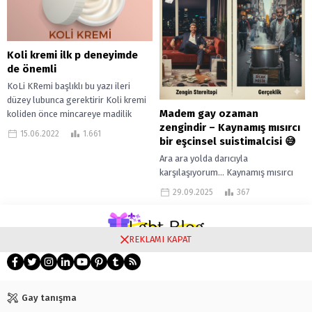
Koli kremi ilk p deneyimde
de önemli
KoLi KRemi başlıklı bu yazı ileri
düzey lubunca gerektirir Koli kremi
Madem gay ozaman
koliden önce mincareye madilik
zengindir – Kaynamış mısırcı
olmasın diye kayganlık vermesi
15.06.2022
1.661
bir eşcinsel suistimalcisi 😅
amacıyla...
Ara ara yolda darıcıyla
karşılaşıyorum… Kaynamış mısırcı
yani… Asla tipim değil. Zaten tipim
29.09.2025
367
olsa anlatacaklarım söz konusu
olmazdı. Yani tipim...
REKLAMI KAPAT
Gay tanışma