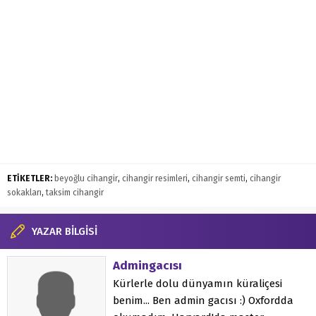
ETİKETLER:
beyoğlu cihangir
,
cihangir resimleri
,
cihangir semti
,
cihangir
sokakları
,
taksim cihangir
YAZAR BİLGİSİ
Admingacısı
Kürlerle dolu dünyamın küraliçesi
benim... Ben admin gacısı :) Oxfordda