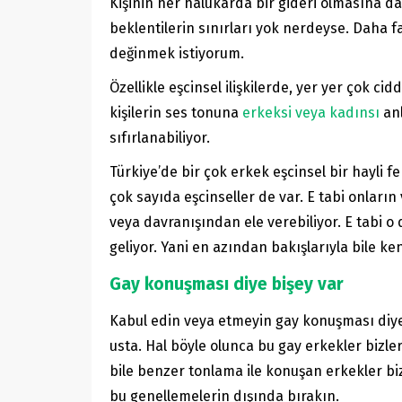
Kişinin her halükarda bir gideri olmasına da
beklentilerin sınırları yok nerdeyse. Daha
değinmek istiyorum.
Özellikle eşcinsel ilişkilerde, yer yer çok cid
kişilerin ses tonuna
erkeksi veya kadınsı
anl
sıfırlanabiliyor.
Türkiye’de bir çok erkek eşcinsel bir hayli 
çok sayıda eşcinseller de var. E tabi onları
veya davranışından ele verebiliyor. E tabi 
geliyor. Yani en azından bakışlarıyla bile k
Gay konuşması diye bişey var
Kabul edin veya etmeyin gay konuşması diye 
usta. Hal böyle olunca bu gay erkekler bizl
bile benzer tonlama ile konuşan erkekler biz
bu genellemelerin dışında bırakın.