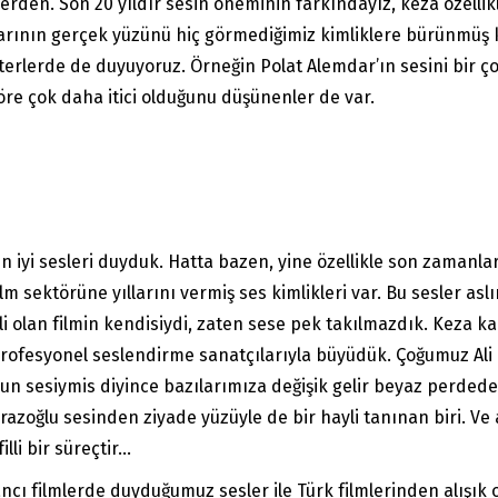
den. Son 20 yıldır sesin öneminin farkındayız, keza özellikle
rının gerçek yüzünü hiç görmediğimiz kimliklere bürünmüş kim
erlerde de duyuyoruz. Örneğin Polat Alemdar’ın sesini bir ço
re çok daha itici olduğunu düşünenler de var.
ep en iyi sesleri duyduk. Hatta bazen, yine özellikle son zama
film sektörüne yıllarını vermiş ses kimlikleri var. Bu sesler 
li olan filmin kendisiydi, zaten sese pek takılmazdık. Keza k
rofesyonel seslendirme sanatçılarıyla büyüdük. Çoğumuz Ali P
nun sesiymis diyince bazılarımıza değişik gelir beyaz perdede
oyrazoğlu sesinden ziyade yüzüyle de bir hayli tanınan biri. V
illi bir süreçtir…
ncı filmlerde duyduğumuz sesler ile Türk filmlerinden alışık