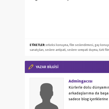
ETİKETLER:
erkeksi konuşma
,
film seslendirmesi
,
gay konuş
sanatçıları
,
seslere antipati
,
seslere sempati duyma
,
türk fil
YAZAR BİLGİSİ
Admingacısı
Kürlerle dolu dünyamın
arkadaşlarıma da başar
sadece blog içeriklerine