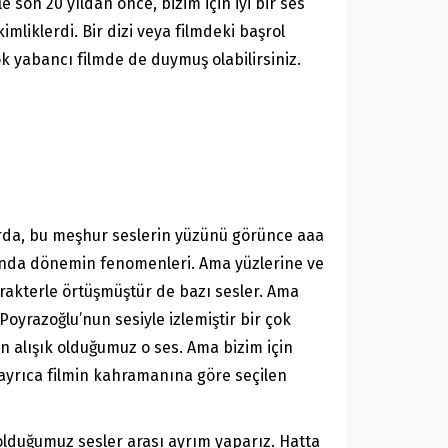
 son 20 yıldan önce, bizim için iyi bir ses
liklerdi. Bir dizi veya filmdeki başrol
k yabancı filmde de duymuş olabilirsiniz.
nlarda, bu meşhur seslerin yüzünü görünce aaa
aslında dönemin fenomenleri. Ama yüzlerine ve
arakterle örtüşmüştür de bazı sesler. Ama
oyrazoğlu’nun sesiyle izlemiştir bir çok
n alışık olduğumuz o ses. Ama bizim için
e ayrıca filmin kahramanına göre seçilen
 olduğumuz sesler arası ayrım yaparız. Hatta