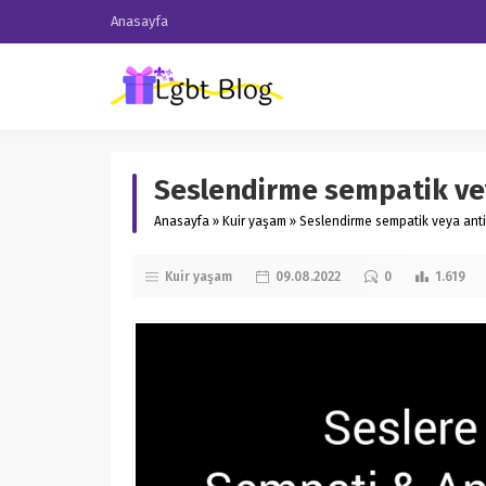
Anasayfa
Seslendirme sempatik veya
Anasayfa
»
Kuir yaşam
»
Seslendirme sempatik veya antip
Kuir yaşam
09.08.2022
0
1.619