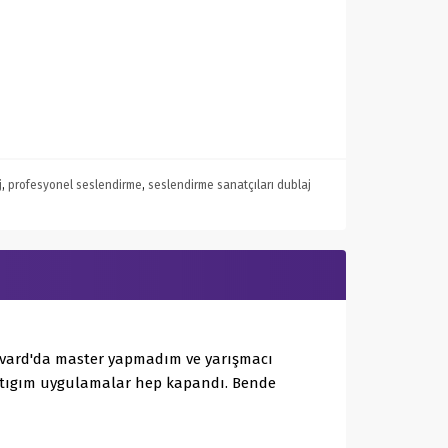
j
,
profesyonel seslendirme
,
seslendirme sanatçıları dublaj
arvard'da master yapmadım ve yarışmacı
aptıgım uygulamalar hep kapandı. Bende