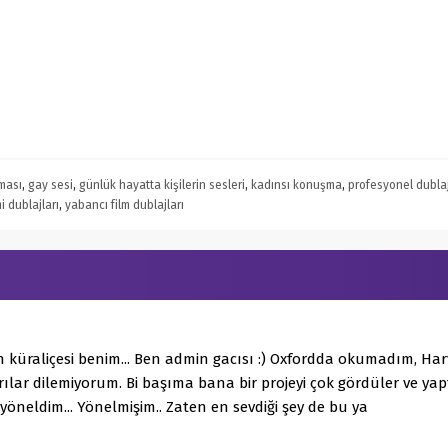
ması
,
gay sesi
,
günlük hayatta kişilerin sesleri
,
kadınsı konuşma
,
profesyonel dubla
mi dublajları
,
yabancı film dublajları
 küraliçesi benim... Ben admin gacısı :) Oxfordda okumadım, H
ılar dilemiyorum. Bi başıma bana bir projeyi çok gördüler ve y
 yöneldim... Yönelmişim.. Zaten en sevdiği şey de bu ya