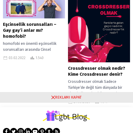
Eşcinsellik sorunsalları –
Gay gay’i anlar mı?
homofobi?
homofobi en önemli eşcinsellik
sorunsalları arasında Cinsel
kimliğiniz eşcinsel, trans biseks
03.02.2022
1.540
veya her neyse, eşcinsellik
sorunsalları sizin de sorununuz
Crossdresser olmak nedir?
olabilir....
Kime Crossdresser denir?
Crossdresser olmak Sadece
Türkiye’de değil tüm dünyada bir
akım haline mi geldi? Crossdresser
REKLAMI KAPAT
olmak nedir? Kime Crossdresser
21.03.2020
1.947
denir? Cross dresser...