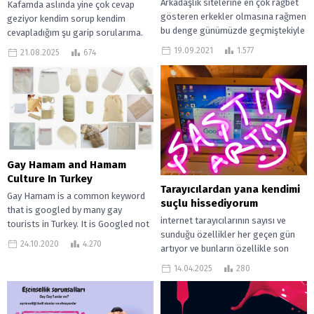
Arkadaşlık sitelerine en çok rağbet
Kafamda aslında yine çok cevap
gösteren erkekler olmasına rağmen
geziyor kendim sorup kendim
bu denge günümüzde geçmiştekiyle
cevapladığım şu garip sorularıma.
neredeyse aynı. Ancak bu arkadaşlık
🙂 Kafamdan geçiyordu yine
19.09.2021
1.577
21.08.2025
674
sitelerinde az...
istemeden… iç sesim...
Gay Hamam and Hamam
Culture In Turkey
Tarayıcılardan yana kendimi
Gay Hamam is a common keyword
suçlu hissediyorum
that is googled by many gay
internet tarayıcılarının sayısı ve
tourists in Turkey. It is Googled not
sunduğu özellikler her geçen gün
only...
24.10.2020
4.270
artıyor ve bunların özellikle son
zamanlardaki yapay zeka ile
14.04.2025
280
entegrasyonları da...