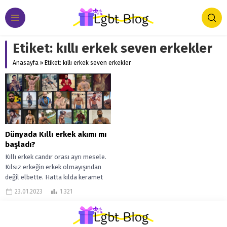
Etiket:
kıllı erkek seven erkekler
Anasayfa
»
Etiket: kıllı erkek seven erkekler
Dünyada Kıllı erkek akımı mı
başladı?
Kıllı erkek candır orası ayrı mesele.
Kılsız erkeğin erkek olmayışından
değil elbette. Hatta kılda keramet
olsa bilmem nerde çıkmazdı lafını...
23.01.2023
1.321