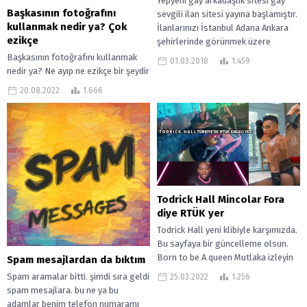
Yepyeni gay arkadaşlık sitesi gay
Başkasının fotoğrafını
sevgili ilan sitesi yayına başlamıştır.
kullanmak nedir ya? Çok
İlanlarınızı İstanbul Adana Ankara
ezikçe
şehirlerinde görünmek üzere
yayınlayabilirsiniz. gay arkadaşlık
Başkasının fotoğrafını kullanmak
01.03.2018
1.459
ilanları eskort...
nedir ya? Ne ayıp ne ezikçe bir şeydir
o! İnsanın biraz kendine güveni
20.08.2022
1.666
olacak yani…Yani bir insan...
Todrick Hall Mincolar Fora
diye RTÜK yer
Todrick Hall yeni klibiyle karşımızda.
Bu sayfaya bir güncelleme olsun.
Born to be A queen Mutlaka izleyin
Spam mesajlardan da bıktım
Todrick Hall Amerikalı...
Spam aramalar bitti. şimdi sıra geldi
25.03.2022
1.256
spam mesajlara. bu ne ya bu
adamlar benim telefon numaramı