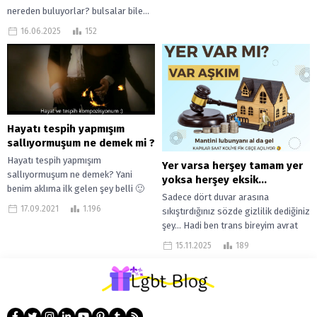
nereden buluyorlar? bulsalar bile...
16.06.2025
152
Hayatı tespih yapmışım
sallıyormuşum ne demek mi ?
Hayatı tespih yapmışım
Yer varsa herşey tamam yer
sallıyormuşum ne demek? Yani
yoksa herşey eksik…
benim aklıma ilk gelen şey belli 🙂
Sadece dört duvar arasına
Yani hayatı tespih yapmışım
17.09.2021
1.196
sıkıştırdığınız sözde gizlilik dediğiniz
sallıyormuşum bilincine...
şey… Hadi ben trans bireyim avrat
gibiyim empati yapabilirim de, sakalı
15.11.2025
189
bıyığı...