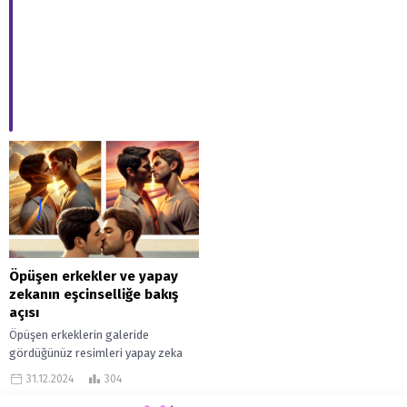
Öpüşen erkekler ve yapay
zekanın eşcinselliğe bakış
açısı
Öpüşen erkeklerin galeride
gördüğünüz resimleri yapay zeka
tarafından oluşturuldu dersem
31.12.2024
304
muhtemelen artık şaşırmazsınız.