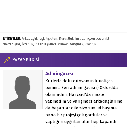
ETİKETLER:
Arkadaşlık
,
aşk ilişkileri
,
Dürüstlük
,
Empati
,
içten pazarlıklı
davranışlar
,
İçtenlik
,
insan ilişkileri
,
Manevi zenginlik
,
Zayıflık
YAZAR BİLGİSİ
Admingacısı
Kürlerle dolu dünyamın küraliçesi
benim... Ben admin gacısı :) Oxfordda
okumadım, Harvard'da master
yapmadım ve yarışmacı arkadaşlarıma
da başarılar dilemiyorum. Bi başıma
bana bir projeyi çok gördüler ve
yaptıgım uygulamalar hep kapandı.