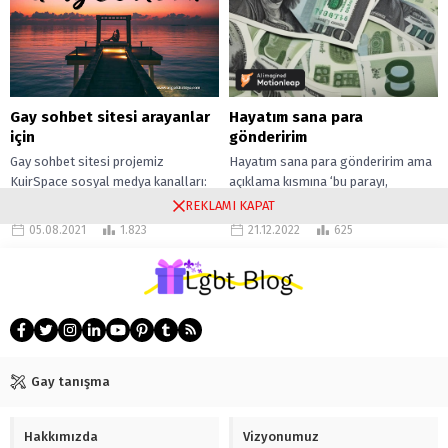
Gay sohbet sitesi arayanlar
Hayatım sana para
için
gönderirim
Gay sohbet sitesi projemiz
Hayatım sana para gönderirim ama
KuirSpace sosyal medya kanalları:
açıklama kısmına ‘bu parayı,
Blogger, Tumblr, Twitter, Pinterest,
arkadaşıma en geç, örneğin dolmaz
REKLAMI KAPAT
Facebook, WordPress, Flickr gibi
ayın onbeşinde geri ödemesi
05.08.2021
1.823
21.12.2022
625
hesaplar başta olmak üzere,...
şartıyla transfer...
Gay tanışma
Hakkımızda
Vizyonumuz