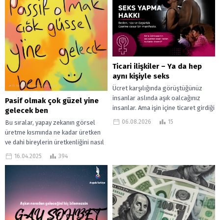
Ticari ilişkiler – Ya da hep
aynı kişiyle seks
Ücret karşılığında görüştüğünüz
insanlar aslında aşık oalcağınız
Pasif olmak çok güzel yine
insanlar. Ama işin içine ticaret girdiği
gelecek ben
için ilişkiler öteye taşınamıyor. Yani
06.08.2026
15
Bu sıralar, yapay zekanın görsel
adam evelenecek....
üretme kısmında ne kadar üretken
ve dahi bireylerin üretkenliğini nasıl
kolaylaştırdığını bir kez daha fark...
16.04.2025
394