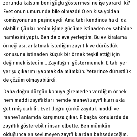
zorunda kalsam beni güçlü göstermesi ne işe yarardı ki?
Evet onun umurunda bile olmazdı! O en kısa yoldan
komisyonunun peşindeydi. Ama tabi kendince haklı da
olabilir. Çünkü benim işime gücüme istinaden ev sahibine
hamlesini yaptı. Ben de o eve yerleştim. Bu ev kiralama
örneği asıl anlatmak istediğim zayıflık ve dürüstlük
konusuna istinaden küçük bir örnek teşkil ettiği için
değinmek istedim… Zayıflığını göstermemek! E tabi yer
yer şu çıkarımı yapmak da mümkün: Yeterince dürüstlük
de çözüm olmayabilirdi.
Daha doğru düzgün konuya giremeden verdiğim örnek
hem maddi zayıflıkları hemde manevî zayıflıkları akla
getirmiş olabilir. Evet doğru çünkü zayıflık maddi ve
manevî anlamda karşımıza çıkar. E başka konularda da
zayıflık gösterebilir insan elbette. Ben mümkün
olduğunca en sevilmeyen zayıflıklardan bahsedeceğim.