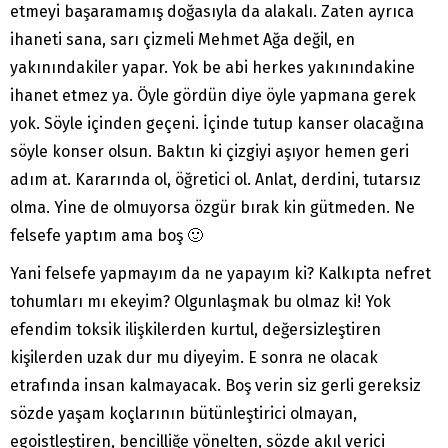
etmeyi başaramamış doğasıyla da alakalı. Zaten ayrıca
ihaneti sana, sarı çizmeli Mehmet Ağa değil, en
yakınındakiler yapar. Yok be abi herkes yakınındakine
ihanet etmez ya. Öyle gördün diye öyle yapmana gerek
yok. Söyle içinden geçeni. İçinde tutup kanser olacağına
söyle konser olsun. Baktın ki çizgiyi aşıyor hemen geri
adım at. Kararında ol, öğretici ol. Anlat, derdini, tutarsız
olma. Yine de olmuyorsa özgür bırak kin gütmeden. Ne
felsefe yaptım ama boş 🙂
Yani felsefe yapmayım da ne yapayım ki? Kalkıpta nefret
tohumları mı ekeyim? Olgunlaşmak bu olmaz ki! Yok
efendim toksik ilişkilerden kurtul, değersizleştiren
kişilerden uzak dur mu diyeyim. E sonra ne olacak
etrafında insan kalmayacak. Boş verin siz gerli gereksiz
sözde yaşam koçlarının bütünleştirici olmayan,
egoistleştiren, bencilliğe yönelten, sözde akıl verici