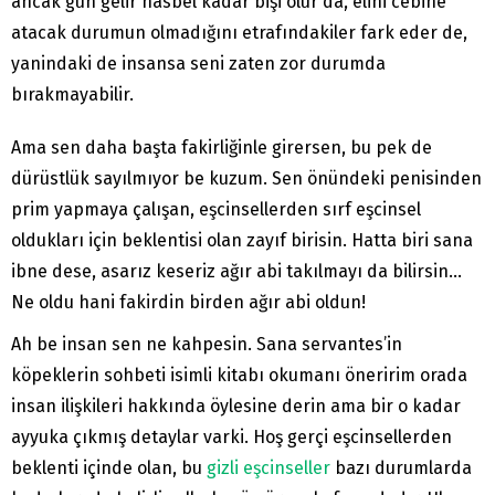
ancak gün gelir hasbel kadar bişi olur da, elini cebine
atacak durumun olmadığını etrafındakiler fark eder de,
yanindaki de insansa seni zaten zor durumda
bırakmayabilir.
Ama sen daha başta fakirliğinle girersen, bu pek de
dürüstlük sayılmıyor be kuzum. Sen önündeki penisinden
prim yapmaya çalışan, eşcinsellerden sırf eşcinsel
oldukları için beklentisi olan zayıf birisin. Hatta biri sana
ibne dese, asarız keseriz ağır abi takılmayı da bilirsin…
Ne oldu hani fakirdin birden ağır abi oldun!
Ah be insan sen ne kahpesin. Sana servantes’in
köpeklerin sohbeti isimli kitabı okumanı öneririm orada
insan ilişkileri hakkında öylesine derin ama bir o kadar
ayyuka çıkmış detaylar varki. Hoş gerçi eşcinsellerden
beklenti içinde olan, bu
gizli eşcinseller
bazı durumlarda