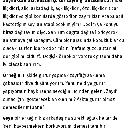
Zayıflıktan asıl kastım şu tür zayıflığı anlatmaktı:
İnsan
ilişkileri, aile, arkadaşlık, aşk ilişkileri, özel ilişkiler, ticari
ilişkiler vs gibi konularda gösterilen zayıflıklar. Acaba asıl
kastettiğim şeyi anlatabilecek miyim? Dedim ya konuyu
biraz dağıtayım diye. Sanırım dağıta dağıta ilerleyerek
anlatmaya çalışacağım. Cümleler arasında kopukluklar da
olacak. Lütfen idare eder misin. ‘Kafam güzel alttan al’
der gibi mi oldu 😉 Değişik örnekler vererek gitsem daha
iyi olacak sanırım.
Örneğin
: İlişkide gurur yapmak zayıflığı saklama
çabasıdır diye düşünüyorum. Yahu ne diye gurur
yapıyorsun haykırsana sevdiğini. İçinden geleni. Zayıf
olmadığını gösterecek an o an mı? Aşkta gurur olmaz
demediler mi sana?
Veya
bir erkeğin kız arkadaşına sürekli ağlak haller de
‘seni kaybetmekten korkuyorum’ demesi tam bir