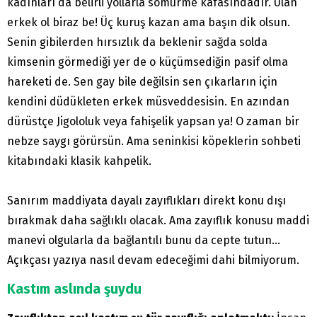
kadınları da belirli yollarla sömürme kafasındadır. Ulan
erkek ol biraz be! Üç kuruş kazan ama başın dik olsun.
Senin gibilerden hırsızlık da beklenir sağda solda
kimsenin görmediği yer de o küçümsediğin pasif olma
hareketi de. Sen gay bile değilsin sen çıkarların için
kendini düdükleten erkek müsveddesisin. En azından
dürüstçe Jigololuk veya fahişelik yapsan ya! O zaman bir
nebze saygı görürsün. Ama seninkisi köpeklerin sohbeti
kitabındaki klasik kahpelik.
Sanırım maddiyata dayalı zayıflıkları direkt konu dışı
bırakmak daha sağlıklı olacak. Ama zayıflık konusu maddi
manevi olgularla da bağlantılı bunu da cepte tutun…
Açıkçası yazıya nasıl devam edeceğimi dahi bilmiyorum.
Kastım aslında şuydu