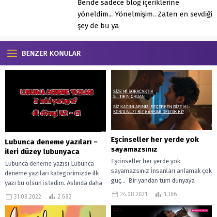
Bende sadece blog içeriklerine
yöneldim... Yönelmişim.. Zaten en sevdiği
şey de bu ya
BENZER KONULAR
Eşcinseller her yerde yok
Lubunca deneme yazıları –
sayamazsınız
ileri düzey lubunyaca
Eşcinseller her yerde yok
Lubunca deneme yazısı Lubunca
sayamazsınız İnsanları anlamak çok
deneme yazıları kategorimizde ilk
güç… Bir yandan tüm dünyaya
yazı bu olsun istedim. Aslında daha
dehşet saçan IŞİD terör örgütüne
önceki lubunya nedir başlıklı yazıyla
24.08.2021
1.386
31.08.2022
2.682
karşı birliğiz...
birlikte...