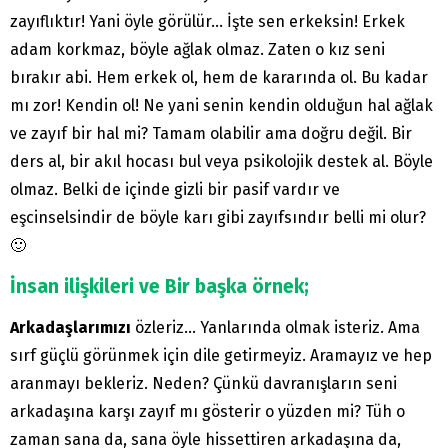
zayıflıktır! Yani öyle görülür… İşte sen erkeksin! Erkek
adam korkmaz, böyle ağlak olmaz. Zaten o kız seni
bırakır abi. Hem erkek ol, hem de kararında ol. Bu kadar
mı zor! Kendin ol! Ne yani senin kendin olduğun hal ağlak
ve zayıf bir hal mi? Tamam olabilir ama doğru değil. Bir
ders al, bir akıl hocası bul veya psikolojik destek al. Böyle
olmaz. Belki de içinde gizli bir pasif vardır ve
eşcinselsindir de böyle karı gibi zayıfsındır belli mi olur?
🙂
İnsan ilişkileri ve Bir başka örnek;
Arkadaşlarımızı
özleriz… Yanlarında olmak isteriz. Ama
sırf güçlü görünmek için dile getirmeyiz. Aramayız ve hep
aranmayı bekleriz. Neden? Çünkü davranışların seni
arkadaşına karşı zayıf mı gösterir o yüzden mi? Tüh o
zaman sana da, sana öyle hissettiren arkadaşına da,