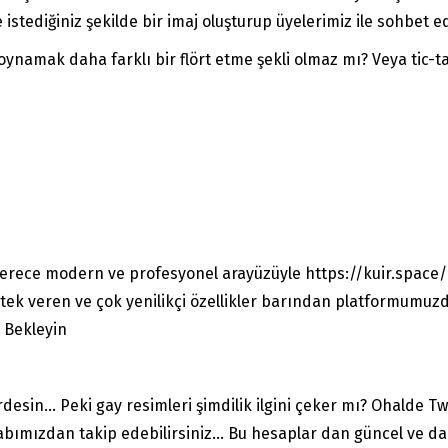
istediğiniz şekilde bir imaj oluşturup üyelerimiz ile sohbet ede
 oynamak daha farklı bir flört etme şekli olmaz mı? Veya tic-t
 derece modern ve profesyonel arayüzüyle https://kuir.space/ 
estek veren ve çok yenilikçi özellikler barından platformumu
. Bekleyin
esin… Peki gay resimleri şimdilik ilgini çeker mı? Ohalde Twi
abımızdan takip edebilirsiniz… Bu hesaplar dan güncel ve d