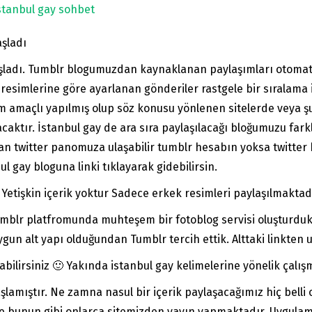
stanbul gay sohbet
aşladı
aşladı. Tumblr blogumuzdan kaynaklanan paylaşımları otomati
ay resimlerine göre ayarlanan gönderiler rastgele bir sıralama
nıtım amaçlı yapılmış olup söz konusu yönlenen sitelerde veya
yacaktır. İstanbul gay de ara sıra paylaşılacağı bloğumuzu fark
ftan twitter panomuza ulaşabilir tumblr hesabın yoksa twitter
ul gay bloguna linki tıklayarak gidebilirsin.
 Yetişkin içerik yoktur Sadece erkek resimleri paylaşılmaktad
umblr platfromunda muhteşem bir fotoblog servisi oluşturduk.
gun alt yapı olduğundan Tumblr tercih ettik. Alttaki linkten ul
abilirsiniz 🙂 Yakında istanbul gay kelimelerine yönelik çalışm
amıştır. Ne zamna nasul bir içerik paylaşacağımız hiç belli olm
ve bunun gibi onlarca sitemizden yayın yapmaktadır. Uygulam