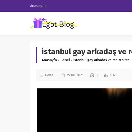
Anasayfa
istanbul gay arkadaş ve r
Anasayfa
»
Genel
»
istanbul gay arkadaş ve resim sitesi
Genel
25.08.2021
0
2.323