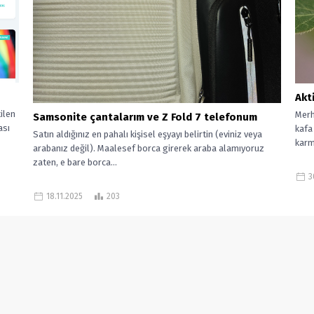
Akt
ilen
Merh
Samsonite çantalarım ve Z Fold 7 telefonum
ası
kafa 
Satın aldığınız en pahalı kişisel eşyayı belirtin (eviniz veya
karm
arabanız değil). Maalesef borca girerek araba alamıyoruz
zaten, e bare borca...
3
18.11.2025
203