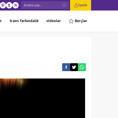
Üyelik
n
trans farkındalık
videolar
Burçlar