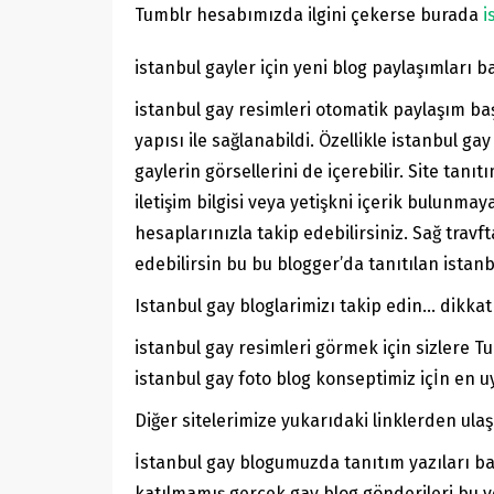
Tumblr hesabımızda ilgini çekerse burada
i
istanbul gayler için yeni blog paylaşımları b
istanbul gay resimleri otomatik paylaşım b
yapısı ile sağlanabildi. Özellikle istanbul g
gaylerin görsellerini de içerebilir. Site ta
iletişim bilgisi veya yetişkni içerik bulunma
hesaplarınızla takip edebilirsiniz. Sağ trav
edebilirsin bu bu blogger’da tanıtılan istanb
Istanbul gay bloglarimizı takip edin… dikkat
istanbul gay resimleri görmek için sizlere T
istanbul gay foto blog konseptimiz içİn en uy
Diğer sitelerimize yukarıdaki linklerden ulaş
İstanbul gay blogumuzda tanıtım yazıları başl
katılmamış gerçek gay blog gönderileri bu 