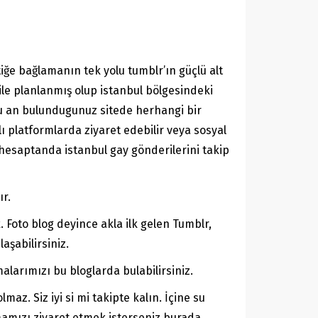
ğe bağlamanın tek yolu tumblr’ın güçlü alt
 ile planlanmış olup istanbul bölgesindeki
 şu an bulundugunuz sitede herhangi bir
lı platformlarda ziyaret edebilir veya sosyal
 hesaptanda istanbul gay gönderilerini takip
ır.
 Foto blog deyince akla ilk gelen Tumblr,
aşabilirsiniz.
alarımızı bu bloglarda bulabilirsiniz.
az. Siz iyi si mi takipte kalın. İçine su
amızı ziyaret etmek isterseniz burada