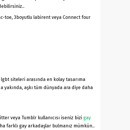
bilirsiniz..
ac-toe, 3boyutlu labirent veya Connect four
lgbt siteleri arasında en kolay tasarıma
zda yakında, aşkı tüm dünyada ara diye daha
tter veya Tumblr kullanıcısı iseniz bizi
gay
aha farklı gay arkadaşlar bulmanız mümkün..