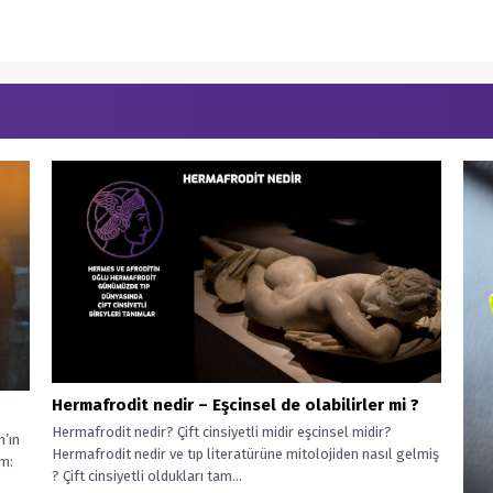
Hermafrodit nedir – Eşcinsel de olabilirler mi ?
Hermafrodit nedir? Çift cinsiyetli midir eşcinsel midir?
n’ın
Hermafrodit nedir ve tıp literatürüne mitolojiden nasıl gelmiş
im:
? Çift cinsiyetli oldukları tam...