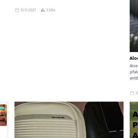
13.11.2021
3.084
Aloe
Aloe
şifal
antib
2