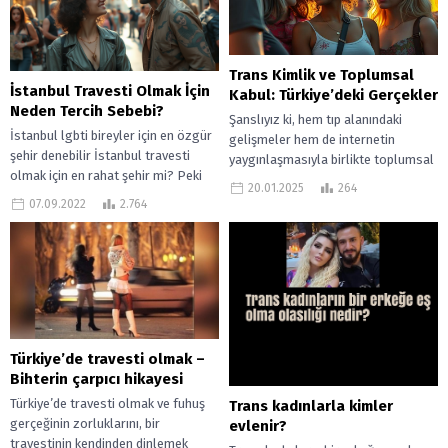
Trans Kimlik ve Toplumsal
İstanbul Travesti Olmak İçin
Kabul: Türkiye’deki Gerçekler
Neden Tercih Sebebi?
Şanslıyız ki, hem tıp alanındaki
İstanbul lgbti bireyler için en özgür
gelişmeler hem de internetin
şehir denebilir İstanbul travesti
yaygınlaşmasıyla birlikte toplumsal
olmak için en rahat şehir mi? Peki
algıda bir nebze olsun olumlu bir
20.01.2025
264
taşı toprağı altın...
değişim yaşanıyor....
07.09.2022
2.764
Türkiye’de travesti olmak –
Bihterin çarpıcı hikayesi
Türkiye’de travesti olmak ve fuhuş
Trans kadınlarla kimler
gerçeğinin zorluklarını, bir
evlenir?
travestinin kendinden dinlemek