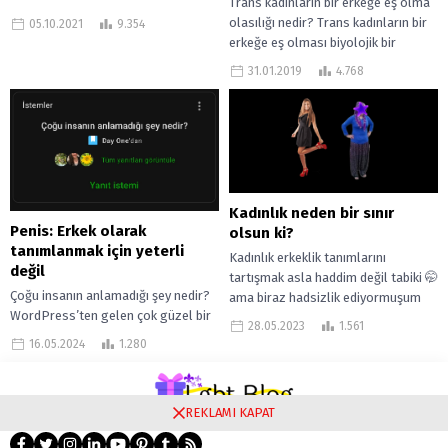
Trans kadınların bir erkeğe eş olma
istedik. Travesti Bihter ile 2015
olasılığı nedir? Trans kadınların bir
05.10.2021
9.354
yılındaki röportajımız; Bihter
erkeğe eş olması biyolojik bir
İstanbul Beyoğlu’nda...
kadının bir erkeğe eş...
31.01.2019
4.768
Kadınlık neden bir sınır
Penis: Erkek olarak
olsun ki?
tanımlanmak için yeterli
Kadınlık erkeklik tanımlarını
değil
tartışmak asla haddim değil tabiki 🤭
Çoğu insanın anlamadığı şey nedir?
ama biraz hadsizlik ediyormuşum
WordPress’ten gelen çok güzel bir
gibi gelebilir size başlığı okuyunca…
28.05.2023
1.561
soru. Ancak vereceğim cevap size,
Asla öyle...
16.05.2024
1.280
bağlamayı seçtiğim konu açısından
çok...
REKLAMI KAPAT