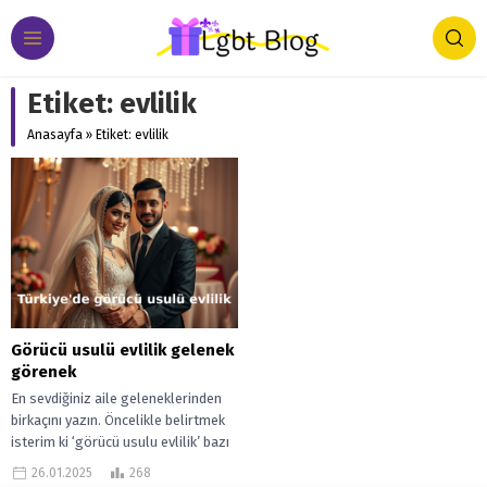
Etiket:
evlilik
Anasayfa
»
Etiket: evlilik
Görücü usulü evlilik gelenek
görenek
En sevdiğiniz aile geleneklerinden
birkaçını yazın. Öncelikle belirtmek
isterim ki ‘görücü usulu evlilik’ bazı
topluluklar için çağdaşlık değilmiş
26.01.2025
268
gibi algılanır....