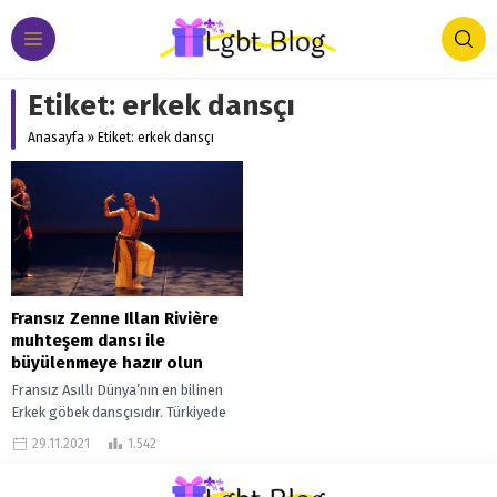
Etiket:
erkek dansçı
Anasayfa
»
Etiket: erkek dansçı
Fransız Zenne Illan Rivière
muhteşem dansı ile
büyülenmeye hazır olun
Fransız Asıllı Dünya’nın en bilinen
Erkek göbek dansçısıdır. Türkiyede
zenne olarak bilinen erkek
29.11.2021
1.542
dansçılar’ın ingilizcedeki en iyi
karşılığı olan Male...