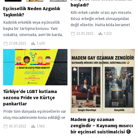
başladı?
Eşcinsellik Neden Azgınlık
Kıllı erkek candır orası ayrı mesele.
Taşkınlık?
Kılsız erkeğin erkek olmayışından
Kadınlık erkeklik veya eşcinsellik
değil elbette. Hatta kılda keramet
başka bir tartışma konusu. Yani
olsa bilmem nerde çıkmazdı lafını...
23.01.2023
1.322
sokakta, sinemada, avm’de barda,
tuvalette, kadınız, erkeğiz,
27.08.2022
1.439
eşcinseliz veya trans bireyiz....
Türkiye’de LGBT kutlama
sezonu Pride ve Kürtçe
pankartlar
Pride tüm dünyada eşcinsellerin var
oluş mücadelesinin konu edildiği ve
Madem gay ozaman
bu temaya yönelik renkli
zengindir – Kaynamış mısırcı
05.07.2023
1.160
gösterilerle toplu yürüyüşlerin
bir eşcinsel suistimalcisi 😅
yapıldığı eğlence ve...