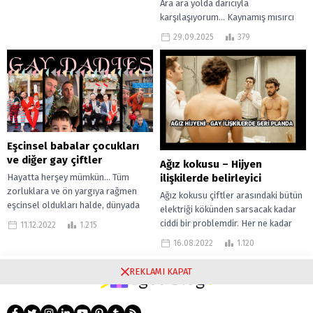
Ara ara yolda darıcıyla
karşılaşıyorum… Kaynamış mısırcı
yani… Asla tipim değil. Zaten tipim
29.09.2025
379
olsa anlatacaklarım söz konusu
olmazdı. Yani tipim...
Eşcinsel babalar çocukları
ve diğer gay çiftler
Ağız kokusu – Hijyen
Hayatta herşey mümkün… Tüm
ilişkilerde belirleyici
zorluklara ve ön yargıya rağmen
Ağız kokusu çiftler arasındaki bütün
eşcinsel oldukları halde, dünyada
elektriği kökünden sarsacak kadar
baba olmak isteyen yüzlerce
ciddi bir problemdir. Her ne kadar
11.12.2022
1.215
eşcinsel erkek var....
kadın erkek ilişkileri öncelikli
16.08.2022
1.120
olarak...
REKLAMI KAPAT