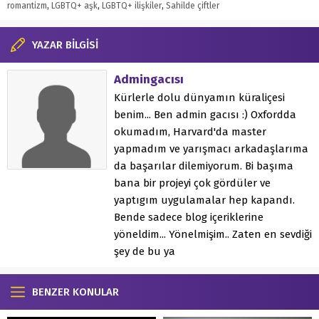
romantizm
,
LGBTQ+ aşk
,
LGBTQ+ ilişkiler
,
Sahilde çiftler
YAZAR BİLGİSİ
Admingacısı
Kürlerle dolu dünyamın küraliçesi
benim... Ben admin gacısı :) Oxfordda
okumadım, Harvard'da master
yapmadım ve yarışmacı arkadaşlarıma
da başarılar dilemiyorum. Bi başıma
bana bir projeyi çok gördüler ve
yaptıgım uygulamalar hep kapandı.
Bende sadece blog içeriklerine
yöneldim... Yönelmişim.. Zaten en sevdiği
şey de bu ya
BENZER KONULAR