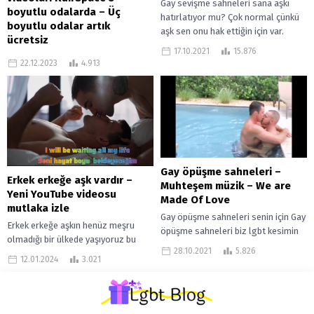
Gay sevişme sahneleri sana aşkı
boyutlu odalarda – Üç
hatırlatıyor mu? Çok normal çünkü
boyutlu odalar artık
aşk sen onu hak ettiğin için var.
ücretsiz
Ancak; Aşka istinaden,...
17.10.2021
15.876
Üç boyutu odalar nasıl bişi diyorsan
22.12.2023
4.913
alttaki videoyu YouTube’dan izle
veya siteye üye olup sinema ve
music odalarını ziyaret et...
Gay öpüşme sahneleri –
Erkek erkeğe aşk vardır –
Muhteşem müzik – We are
Yeni YouTube videosu
Made Of Love
mutlaka izle
Gay öpüşme sahneleri senin için Gay
Erkek erkeğe aşkın henüz meşru
öpüşme sahneleri biz lgbt kesimin
olmadığı bir ülkede yaşıyoruz bu
izlemeyi en sevdiği video
28.10.2021
5.826
doğru. Ancak zaman su gibi geçer ve
türlerinden. Bu öpüşme türü erkek...
12.01.2024
3.021
gelecek nesiller bu...