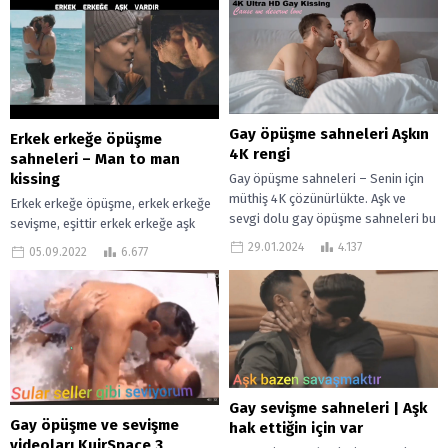
Gay öpüşme sahneleri Aşkın
Erkek erkeğe öpüşme
4K rengi
sahneleri – Man to man
kissing
Gay öpüşme sahneleri – Senin için
müthiş 4K çözünürlükte. Aşk ve
Erkek erkeğe öpüşme, erkek erkeğe
sevgi dolu gay öpüşme sahneleri bu
sevişme, eşittir erkek erkeğe aşk
gönderide. Keyifle izlemen...
vardır. Kadın kadına erkek erkeğe
29.01.2024
4.137
05.09.2022
6.677
veya kadın erkek arası öpüşme...
Gay sevişme sahneleri | Aşk
Gay öpüşme ve sevişme
hak ettiğin için var
videoları KuirSpace 3