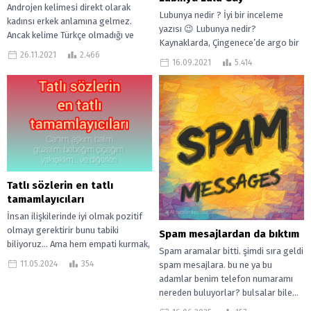
Androjen kelimesi direkt olarak
Lubunya nedir ? İyi bir inceleme
kadınsı erkek anlamına gelmez.
yazısı 😉 Lubunya nedir?
Ancak kelime Türkçe olmadığı ve
Kaynaklarda, Çingenece’de argo bir
kadınsı erkek anlamına gelen
26.11.2021
2.466
kelime olarak; ‘kadınsı tavırlı erkek
Androcini kelimesiyle çok...
16.09.2021
5.414
eşcinsel’...
Tatlı sözlerin en tatlı
tamamlayıcıları
İnsan ilişkilerinde iyi olmak pozitif
olmayı gerektirir bunu tabiki
Spam mesajlardan da bıktım
biliyoruz… Ama hem empati kurmak,
Spam aramalar bitti. şimdi sıra geldi
hem sevgiliye hitap etmek için bu...
11.05.2024
354
spam mesajlara. bu ne ya bu
adamlar benim telefon numaramı
nereden buluyorlar? bulsalar bile...