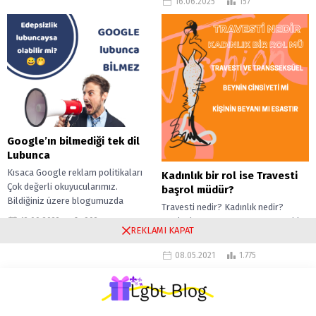
16.06.2025
157
Google’ın bilmediği tek dil
Lubunca
Kısaca Google reklam politikaları
Kadınlık bir rol ise Travesti
Çok değerli okuyucularımız.
başrol müdür?
Bildiğiniz üzere blogumuzda
Travesti nedir? Kadınlık nedir?
Google tarafından sağlanan reklam
12.09.2022
902
Benim beyanım mı esastır? Ben bir
gösterimlerini servis ediyoruz. Öte
REKLAMI KAPAT
kadınım derken, başka bir gay erkek,
yandan Google...
sanki ben bilmiyormuşum veya...
08.05.2021
1.775