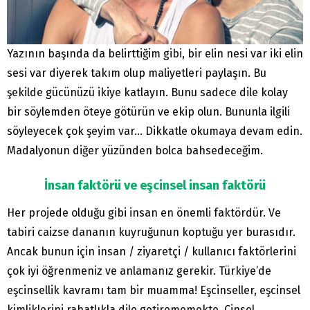
Yazının başında da belirttiğim gibi, bir elin nesi var iki elin
sesi var diyerek takım olup maliyetleri paylaşın. Bu
şekilde gücünüzü ikiye katlayın. Bunu sadece dile kolay
bir söylemden öteye götürün ve ekip olun. Bununla ilgili
söyleyecek çok şeyim var… Dikkatle okumaya devam edin.
Madalyonun diğer yüzünden bolca bahsedeceğim.
İnsan faktörü ve eşcinsel insan faktörü
Her projede olduğu gibi insan en önemli faktördür. Ve
tabiri caizse dananın kuyruğunun koptuğu yer burasıdır.
Ancak bunun için insan / ziyaretçi / kullanıcı faktörlerini
çok iyi öğrenmeniz ve anlamanız gerekir. Türkiye’de
eşcinsellik kavramı tam bir muamma! Eşcinseller, eşcinsel
kimliklerini rahatlıkla dile getirememekte. Cinsel