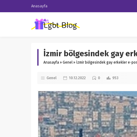
Anasayfa
İzmir bölgesindek gay erk
Anasayfa
»
Genel
»
İzmir bölgesindek gay erkekler e-post
Genel
10.12.2022
0
953