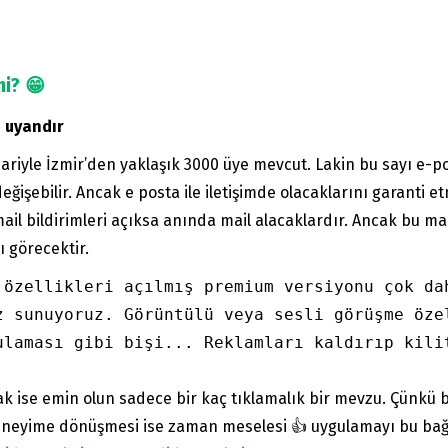
mi? 😁
i uyandır
riyle İzmir’den yaklaşık 3000 üye mevcut. Lakin bu sayı e-post
işebilir. Ancak e posta ile iletişimde olacaklarını garanti e
mail bildirimleri açıksa anında mail alacaklardır. Ancak bu ma
 görecektir.
 özellikleri açılmış premium versiyonu çok dah
z sunuyoruz. Görüntülü veya sesli görüşme özel
ulaması gibi bişi... Reklamları kaldırıp kilit
 ise emin olun sadece bir kaç tıklamalık bir mevzu. Çünkü bü
deneyime dönüşmesi ise zaman meselesi 👍 uygulamayı bu bağl