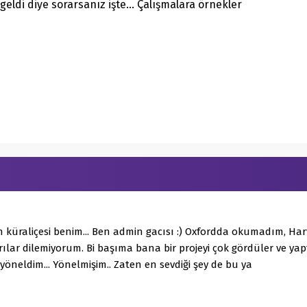
geldi diye sorarsanız işte… Çalışmalara örnekler
 küraliçesi benim... Ben admin gacısı :) Oxfordda okumadım, H
ılar dilemiyorum. Bi başıma bana bir projeyi çok gördüler ve y
 yöneldim... Yönelmişim.. Zaten en sevdiği şey de bu ya