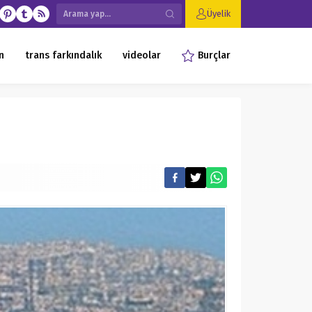
Üyelik
n
trans farkındalık
videolar
Burçlar