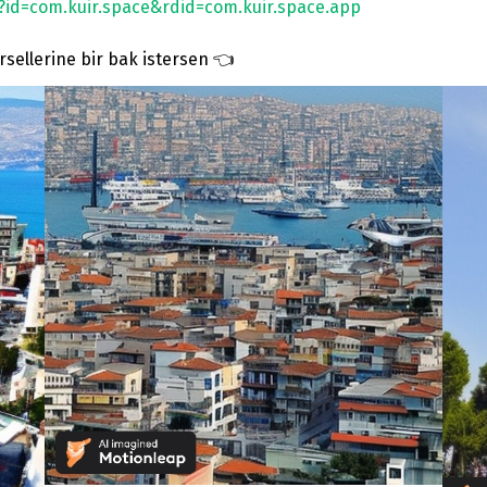
s?id=com.kuir.space&rdid=com.kuir.space.app
rsellerine bir bak istersen 👈