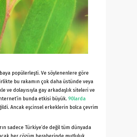
 baya popülerleşti. Ve söylenenlere göre
birlikte bu rakamın çok daha üstünde veya
le ve dolayısıyla gay arkadaşlık siteleri ve
İnternet’in bunda etkisi büyük.
90larda
ildi. Ancak eşcinsel erkeklerin bolca çevrim
rın sadece Türkiye’de değil tüm dünyada
 Ancak her çözüm beraberinde mutluluk