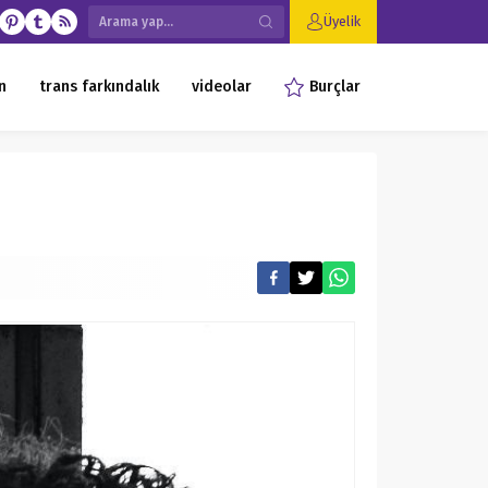
Üyelik
n
trans farkındalık
videolar
Burçlar