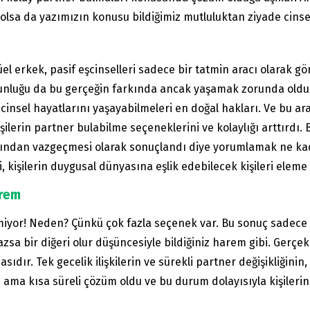
 olsa da yazımızın konusu bildiğimiz mutluluktan ziyade cinse
l erkek, pasif eşcinselleri sadece bir tatmin aracı olarak g
ğunluğu da bu gerçeğin farkında ancak yaşamak zorunda oldukl
 cinsel hayatlarını yaşayabilmeleri en doğal hakları. Ve bu a
şilerin partner bulabilme seçeneklerini ve kolaylığı arttırdı.
larından vazgeçmesi olarak sonuçlandı diye yorumlamak ne kad
, kişilerin duygusal dünyasına eşlik edebilecek kişileri eleme 
arem
yor! Neden? Çünkü çok fazla seçenek var. Bu sonuç sadece sa
lmazsa bir diğeri olur düşüncesiyle bildiğiniz harem gibi. Ger
asıdır. Tek gecelik ilişkilerin ve sürekli partner değişikliğini
p ama kısa süreli çözüm oldu ve bu durum dolayısıyla kişileri