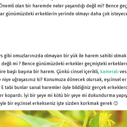
Önemli olan bir haremde neler yaşandığı değil mi? Bence geç
ar günümüzdeki erkeklerin yerinde olmayı daha çok isteyece
s gibi omuzlarınızda olmayan bir yük ile harem sahibi olmak
ip değil mi ? Bence günümüzdeki erkekler geçmişteki erkekle
re başlı başına bir harem. Çünkü cinsel içerikli,
kameralı
vesa
e niye uğraşasınız ki? Konumuza dönecek olursak, eşcinsel erk
 E tabi bunlar sanal haremler öyle bildiğiniz gerçek erkeklerd
ler kopardı. İyi bir şeye mi kötü bir şeye mi dokundurma yap
Öyle bir eşcinsel erkekseniz işte sizden korkmak gerek 🙂