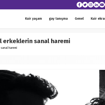
Kuir yaşam
gay tanışma
Genel
Kuir ekra
l erkeklerin sanal haremi
n sanal haremi