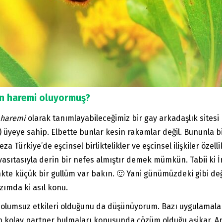
in haremi oluyormuş?
 haremi
olarak tanımlayabileceğimiz bir gay arkadaşlık sitesi
a) üyeye sahip. Elbette bunlar kesin rakamlar değil. Bununla 
ürkiye’de eşcinsel birliktelikler ve eşcinsel ilişkiler özellik
vasıtasıyla derin bir nefes almıştır demek mümkün. Tabii ki 
nkte küçük bir gullüm var bakın. 🙂 Yani günümüzdeki gibi değ
zımda ki asıl konu.
 olumsuz etkileri olduğunu da düşünüyorum. Bazı uygulamala
erin kolay partner bulmaları konusunda çözüm olduğu aşikar.