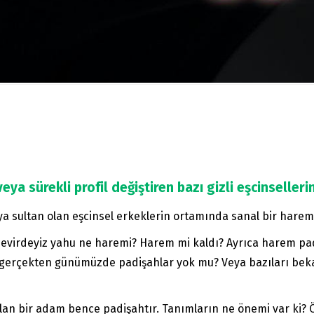
veya sürekli profil değiştiren bazı gizli eşcinseller
ya sultan olan eşcinsel erkeklerin ortamında sanal bir harem 
devirdeyiz yahu ne haremi? Harem mi kaldı? Ayrıca harem pad
gerçekten günümüzde padişahlar yok mu? Veya bazıları bekar
lan bir adam bence padişahtır. Tanımların ne önemi var ki? Ön