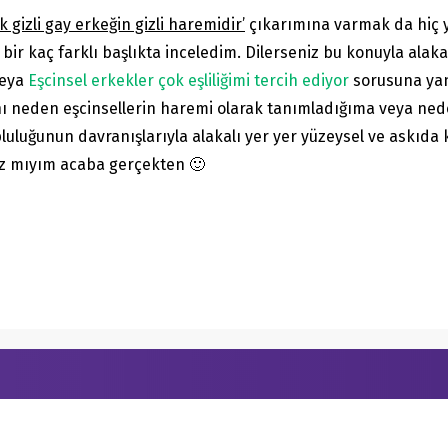
 gizli gay erkeğin gizli haremidir’
çıkarımına varmak da hiç y
 bir kaç farklı başlıkta inceledim. Dilerseniz bu konuyla alaka
eya
Eşcinsel erkekler çok eşliliğimi tercih ediyor
sorusuna yanı
ı neden eşcinsellerin haremi olarak tanımladığıma veya nede
opluluğunun davranışlarıyla alakalı yer yer yüzeysel ve askıd
fsız mıyım acaba gerçekten 🙂