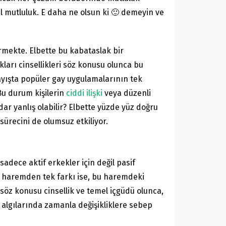
l mutluluk. E daha ne olsun ki 🙂 demeyin ve
örmekte. Elbette bu kabataslak bir
arı cinsellikleri söz konusu olunca bu
rayışta popüler gay uygulamalarının tek
 Bu durum kişilerin
ciddi ilişki
veya düzenli
ar yanlış olabilir? Elbette yüzde yüz doğru
sürecini de olumsuz etkiliyor.
dece aktif erkekler için değil pasif
çek haremden tek farkı ise, bu haremdeki
n, söz konusu cinsellik ve temel içgüdü olunca,
n algılarında zamanla değişikliklere sebep