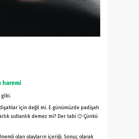
in haremi
gibi.
işahlar için değil mi. E günümüzde padişah
lık sultanlık demez mi? Der tabi 🙂 Çünkü
emli olan olayların içeriği. Sonuç olarak