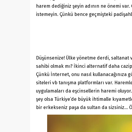
harem dediğiniz şeyin adının ne önemi var. 
istemeyin. Çünkü bence geçmişteki padişahl
Düşünsenize! Ülke yönetme derdi, saltanat v
sahibi olmak mı? İkinci alternatif daha caz
Çünkü İnternet, onu nasıl kullanacağınıza gö
siteleri vb tanışma platformları var. Hareml
uygulamaları da eşcinsellerin haremi oluyor.
şey olsa Türkiye’de büyük ihtimalle kıyamet
bir erkekseniz paşa da sultan da sizsiniz… 