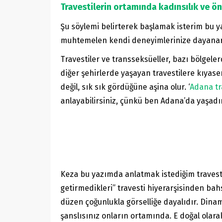
Travestilerin ortamında kadınsılık ve ö
Şu söylemi belirterek başlamak isterim bu yaz
muhtemelen kendi deneyimlerinize dayanarak
Travestiler ve transseksüeller, bazı bölgele
diğer şehirlerde yaşayan travestilere kıyase
değil, sık sık gördüğüne aşina olur. ‘
Adana tra
anlayabilirsiniz, çünkü ben Adana’da yaşad
Keza bu yazımda anlatmak istediğim travestil
getirmedikleri” travesti hiyerarşisinden bah
düzen çoğunlukla görselliğe dayalıdır. Dinamik
şanslısınız onların ortamında. E doğal olara