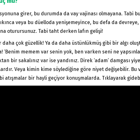
güç mü?
syonuna girer, bu durumda da vay vajinası olmayana. Tabi bu
n çıkınca veya bu düelloda yenişemeyince, bu defa da devreye,
ına oturursunuz. Tabi taht derken lafın gelişi!
tir daha çok güzellik! Ya da daha üstünlükmüş gibi bir algı ol
ında! ‘Benim memem var senin yok, ben varken seni ne yapsın
tan bir sakalınız var ise yandınız. Direk ‘adam’ damgası yiye
alardır. Veya kimin kime söylediğine göre niyet değişebilir. B
 atışmalar bir hayli geçiyor konuşmalarda. Tıklayarak gidebi