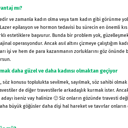
vantaj mı?
edir ve zamanla kadın olma veya tam kadın gibi görünme yolun
Lazer epilasyon ve hormon tedavisi bu sürecin en önemli kı
arklı estetiklere başvurur. Bunda bir problem yok, güzelleşmek
jinal operasyondur. Ancak asıl altını çizmeye çalıştığım kadı
arı işi ve hem de para kazanmanın zorluklarını göz önünde 
orsun.
rmak daha güzel ve daha kadınsı olmaktan geçiyor
, söz konusu toplulukta sevilmek, sayılmak, söz sahibi olmak
avestiler de diğer travestilerle arkadaşlık kurmak ister. Anc
adayı iseniz vay halinize 🙂 Siz onların gözünde travesti değil
aha büyük göğüsler daha dişi hal hareket ve tavırlar onları