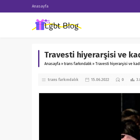
Anasayfa
Travesti hiyerarşisi ve ka
Anasayfa
»
trans farkındalık
»
Travesti hiyerarşisi ve kadı
trans farkındalık
15.06.2022
0
3