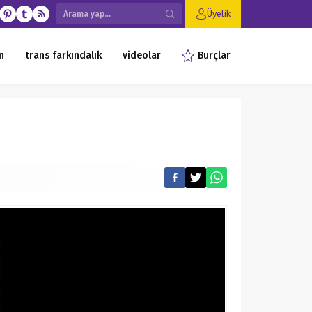
Üyelik
n
trans farkındalık
videolar
Burçlar