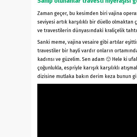
Sahip olunanlar travesti hiyeraşisi 
Zaman geçer, bu kesimden biri vajina opera
seviyesi artık karşılıklı bir düello olmakta
ve travestilerin dünyasındaki kraliçelik taht
Sanki meme, vajina vesaire gibi artılar eşit
travestiler bir hayli vardır onların ortam
kadınsı ve güzelim. Sen adam 🙂 Hele ki ufak
çoğunlukla, espriyle karışık karşılıklı atışm
dizisine mutlaka bakın derim keza bunun gibi