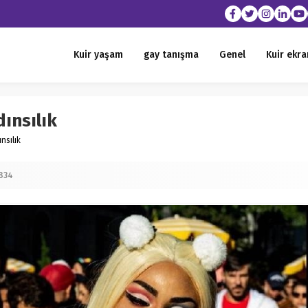
Kuir yaşam
gay tanışma
Genel
Kuir ekra
dınsılık
nsılık
.834