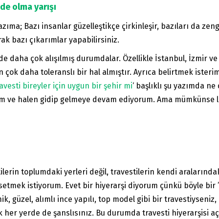
nde olma yarışı
ıma; Bazı insanlar güzelleştikçe çirkinleşir, bazıları da zen
 bazı çıkarımlar yapabilirsiniz.
rde daha çok alışılmış durumdalar. Özellikle İstanbul, İzmir v
n çok daha toleranslı bir hal almıştır. Ayrıca belirtmek ister
vesti bireyler için uygun bir şehir mi
‘ başlıklı şu yazımda ne
ım ve halen gidip gelmeye devam ediyorum. Ama mümkünse lin
erin toplumdaki yerleri değil, travestilerin kendi aralarında
setmek istiyorum. Evet bir hiyerarşi diyorum çünkü böyle bir 
, güzel, alımlı ince yapılı, top model gibi bir travestiyseniz, 
k her yerde de şanslısınız. Bu durumda travesti hiyerarşisi a