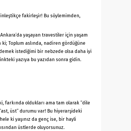
ginleştikçe fakirleşir! Bu söylemimden,
e Ankara’da yaşayan travestiler için yaşam
im ki; Toplum aslında, nadiren gördüğüne
 demek istediğimi bir nebzede olsa daha iyi
kteki yazıya bu yazıdan sonra gidin.
ki, farkında oldukları ama tam olarak ”dile
”ast, üst” durumu var! Bu hiyerarşideki
hele ki yaşınız da genç ise, bir hayli
çısından üstlerde oluyorsunuz.