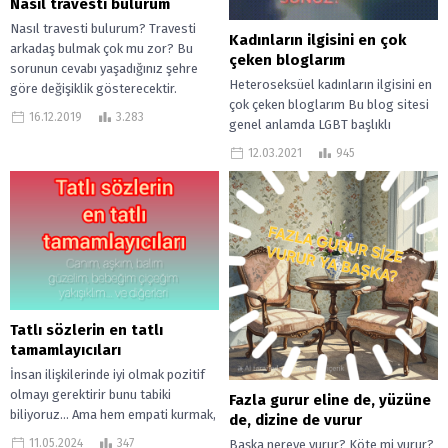
Nasıl travesti bulurum
Nasıl travesti bulurum? Travesti
Kadınların ilgisini en çok
arkadaş bulmak çok mu zor? Bu
çeken bloglarım
sorunun cevabı yaşadığınız şehre
Heteroseksüel kadınların ilgisini en
göre değişiklik gösterecektir.
çok çeken bloglarım Bu blog sitesi
Travesti arkadaş bulmak...
16.12.2019
3.283
genel anlamda LGBT başlıklı
konuları barındırıyor. Ancak bir çok
12.03.2021
945
blog...
Tatlı sözlerin en tatlı
tamamlayıcıları
İnsan ilişkilerinde iyi olmak pozitif
olmayı gerektirir bunu tabiki
Fazla gurur eline de, yüzüne
biliyoruz… Ama hem empati kurmak,
de, dizine de vurur
hem sevgiliye hitap etmek için bu...
11.05.2024
347
Başka nereye vurur? Köte mi vurur?