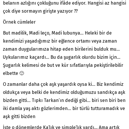
belanın azlığını çokluğunu ifâde ediyor. Hangisi az hangisi
çok diye sormayın girişte yazıyor ??
Örnek cümleler
But madilik, Madi leço, Madi lubunya… Heleki bir de
kendimizi yaşadığımız bir eğlence ortamı veya zaman
zaman duygularımıza hitap eden birilerini bulduk mu…
Uykularımız kaçardı… Bu da şugarlık olurdu bizim için…
Şugarlık kelimesi de but ve kür sıfatlarıyla pekiştirilebilir
elbette 🙂
O zamanlar daha çok aşk yaşardık oysa ki… Biz kendimiz
oldukça veya belki de kendimiz olduğumuzu sandıkça aşk
bizden gitti… Tıpkı Tarkan’ın dediği gibi… biri sen biri ben
iki damla yaş aktı gözlerimden… bir türlü tutturamadık ve
aşk gitti bizden
İşte o dönemlerde Ka’lık ve simple’lık vardı… Ama artık