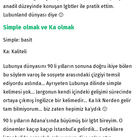
anadil düzeyinde konuşan lgbtler ile pratik ettim.
Lubunland dünyası diye 🙂
Simple olmak ve Ka olmak
Simple: basit
Ka: Kaliteli
Lubunya dünyasını 90 li yılların sonuna doğru ikiye bölen
bu söylem varoş ile sosyete arasındaki çizgiyi temsil
ediyordu aslında… Ayrıyeten Lubunya dilinde simple
kelimesi yok… Jargonun kendi içindeki gelişimi sürecinde
ortaya çıkmış İngilizce bir kelimedir… Ka lık Nerden gelir
tam bilmiyorum… biz zaten hepimiz ka’ydık 🙂
90 lı yılların Adana’sında büyümüş bir lgbt bireyim. O
dönemler kaçıp kaçıp İstanbul’a gelirdik… Evdekilere