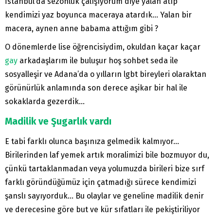
İstanbul’da sezonluk çalışıyorum diye yalan atıp
kendimizi yaz boyunca maceraya atardık… Yalan bir
macera, aynen anne babama attığım gibi ?
O dönemlerde lise öğrencisiydim, okuldan kaçar kaçar
gay
arkadaşlarım ile buluşur hoş sohbet seda ile
sosyalleşir ve Adana’da o yılların lgbt bireyleri olaraktan
görünürlük anlamında son derece aşikar bir hal ile
sokaklarda gezerdik…
Madilik ve Şugarlık vardı
E tabi farklı olunca başınıza gelmedik kalmıyor…
Birilerinden laf yemek artık moralimizi bile bozmuyor du,
çünkü tartaklanmadan veya yolumuzda birileri bize sırf
farklı göründüğümüz için çatmadığı sürece kendimizi
şanslı sayıyorduk… Bu olaylar ve geneline madilik denir
ve derecesine göre but ve kür sıfatları ile pekiştiriliyor