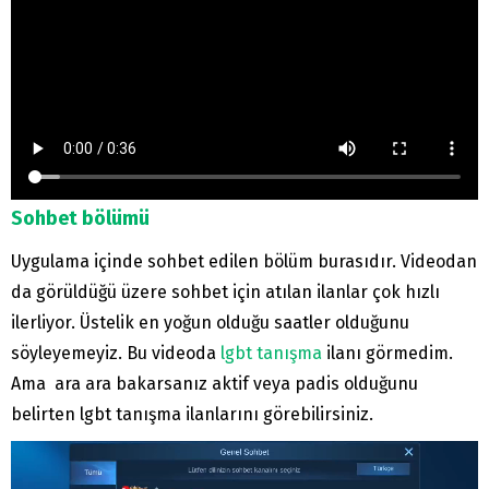
Sohbet bölümü
Uygulama içinde sohbet edilen bölüm burasıdır. Videodan
da görüldüğü üzere sohbet için atılan ilanlar çok hızlı
ilerliyor. Üstelik en yoğun olduğu saatler olduğunu
söyleyemeyiz. Bu videoda
lgbt tanışma
ilanı görmedim.
Ama ara ara bakarsanız aktif veya padis olduğunu
belirten lgbt tanışma ilanlarını görebilirsiniz.