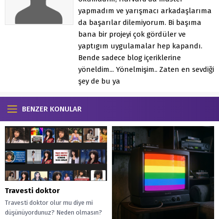
yapmadım ve yarışmacı arkadaşlarıma
da başarılar dilemiyorum. Bi başıma
bana bir projeyi çok gördüler ve
yaptıgım uygulamalar hep kapandı.
Bende sadece blog içeriklerine
yöneldim... Yönelmişim.. Zaten en sevdiği
şey de bu ya
BENZER KONULAR
Travesti doktor
Travesti doktor olur mu diye mi
düşünüyordunuz? Neden olmasın?