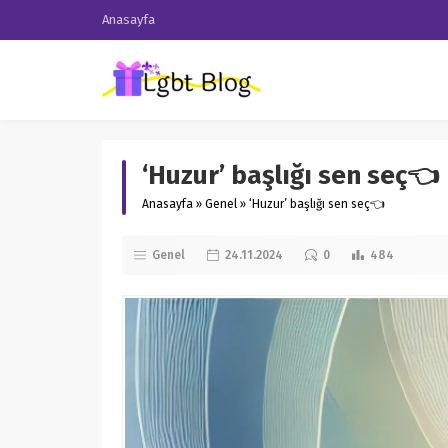
Anasayfa
‘Huzur’ başlığı sen seç👈
Anasayfa
»
Genel
»
‘Huzur’ başlığı sen seç👈
Genel
24.11.2024
0
484