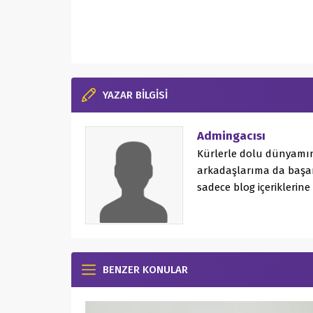
YAZAR BİLGİSİ
Admingacısı
Kürlerle dolu dünyamın
arkadaşlarıma da başar
sadece blog içeriklerine
BENZER KONULAR