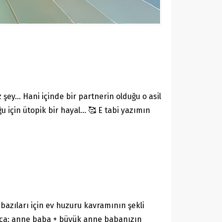
 şey… Hani içinde bir partnerin olduğu o asil
 için ütopik bir hayal… 🥰 E tabi yazımın
bazıları için ev huzuru kavramının şekli
yrıca: anne baba + büyük anne babanızın