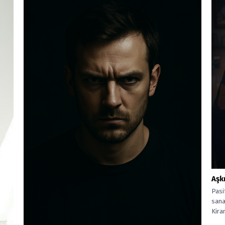
Aşk
Pasif
sana
Kira