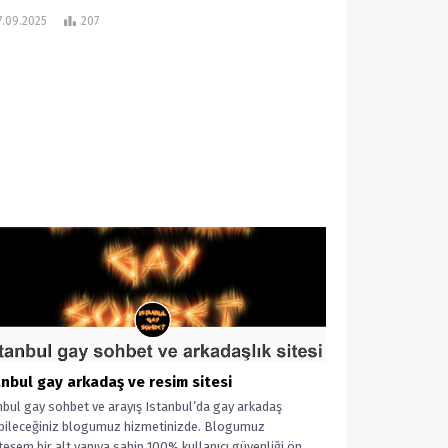
7.09.2025
207
anbul gay arkadaş ve resim sitesi
nbul gay sohbet ve arayış Istanbul’da gay arkadaş
bileceğiniz blogumuz hizmetinizde. Blogumuz
eşem bir alt yapıya sahip 100% kullanıcı güvenliği ön...