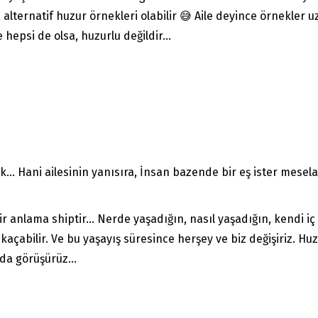
 alternatif huzur örnekleri olabilir 😅 Aile deyince örnekler
e hepsi de olsa, huzurlu değildir…
yok… Hani ailesinin yanısıra, İnsan bazende bir eş ister mese
ir anlama shiptir… Nerde yaşadığın, nasıl yaşadığın, kendi i
açabilir. Ve bu yaşayış süresince herşey ve biz değişiriz. H
nda görüşürüz…