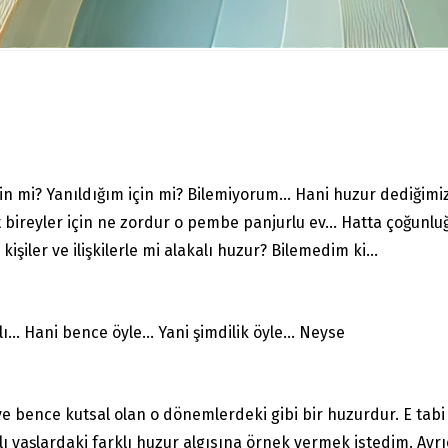
için mi? Yanıldığım için mi? Bilemiyorum… Hani huzur dediğimiz
ireyler için ne zordur o pembe panjurlu ev… Hatta çoğunluğu
şiler ve ilişkilerle mi alakalı huzur? Bilemedim ki…
kalı… Hani bence öyle… Yani şimdilik öyle… Neyse
 bence kutsal olan o dönemlerdeki gibi bir huzurdur. E tabi 
rklı yaşlardaki farklı huzur algısına örnek vermek istedim. A