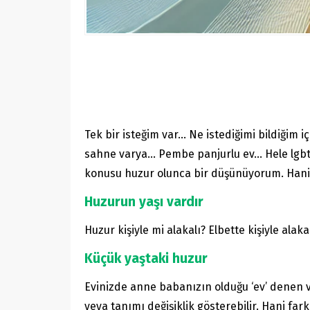
Tek bir isteğim var… Ne istediğimi bildiğim 
sahne varya… Pembe panjurlu ev… Hele lgbt b
konusu huzur olunca bir düşünüyorum. Hani ki
Huzurun yaşı vardır
Huzur kişiyle mi alakalı? Elbette kişiyle ala
Küçük yaştaki huzur
Evinizde anne babanızın olduğu ‘ev’ denen ve
veya tanımı değişiklik gösterebilir. Hani fa