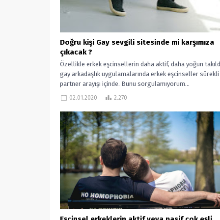
Doğru kişi Gay sevgili sitesinde mi karşımıza
çıkacak ?
Özellikle erkek eşcinsellerin daha aktif, daha yoğun takıld
gay arkadaşlık uygulamalarında erkek eşcinseller sürekli 
partner arayışı içinde. Bunu sorgulamıyorum...
02.01.2020
2.270
Eşcinsel erkeklerin aktif veya pasif çok eşli