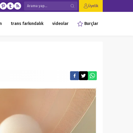
Üyelik
n
trans farkındalık
videolar
Burçlar