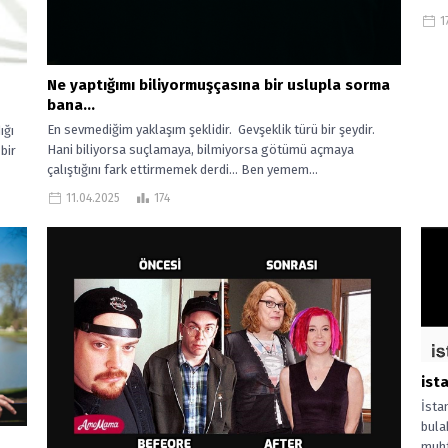
1
Ne yaptığımı biliyormuşçasına bir uslupla sorma
bana…
En sevmediğim yaklaşım şeklidir. Gevşeklik türü bir şeydir.
ığı
Hani biliyorsa suçlamaya, bilmiyorsa götümü açmaya
bir
çalıştığını fark ettirmemek derdi… Ben yemem...
11.04.2025
174
ist
İsta
bula
muht