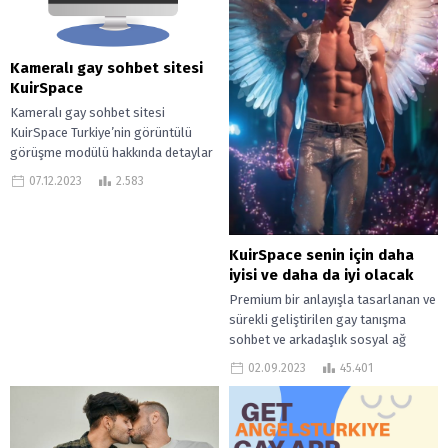
Kameralı gay sohbet sitesi
KuirSpace
Kameralı gay sohbet sitesi
KuirSpace Turkiye’nin görüntülü
görüşme modülü hakkında detaylar
görsellerle birlikte sayfanın
07.12.2023
2.583
sonunda. Öte yandan gizli eşcinsel
erkekler...
KuirSpace senin için daha
iyisi ve daha da iyi olacak
Premium bir anlayışla tasarlanan ve
sürekli geliştirilen gay tanışma
sohbet ve arkadaşlık sosyal ağ
uygulaması kuir.space senin için en
02.09.2023
45.401
iyi...