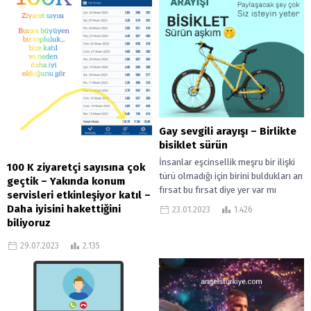
Gay sevgili arayışı – Birlikte
bisiklet sürün
İnsanlar eşcinsellik meşru bir ilişki
100 K ziyaretçi sayısına çok
türü olmadığı için birini buldukları an
geçtik – Yakında konum
fırsat bu fırsat diye yer var mı
servisleri etkinleşiyor katıl –
muhabbetiyle başlayan...
Daha iyisini hakettiğini
23.01.2023
1.426
biliyoruz
Çok değerli kullanıcılarımız.
29.07.2023
2.135
KuirSpace gay sosyal ağ
uygulamamız zaman içinde daha
fazla ziyaretçi almaya başladı ve
2023 başı itibariyle 100...