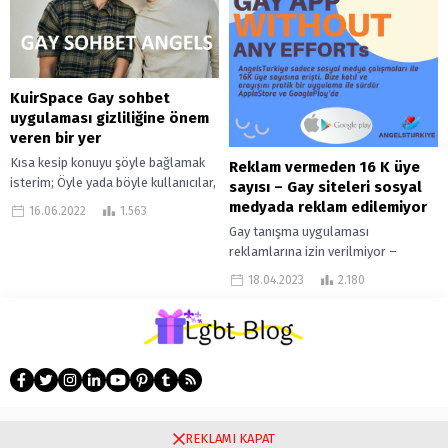
KuirSpace Gay sohbet
uygulaması gizliliğine önem
veren bir yer
Kısa kesip konuyu şöyle bağlamak
Reklam vermeden 16 K üye
isterim; Öyle yada böyle kullanıcılar,
sayısı – Gay siteleri sosyal
arkadaşlık sitelerinde uzun veya kısa
medyada reklam edilemiyor
16.06.2022
1.563
vadede güvensizlik hissedebilir ve
Gay tanışma uygulaması
bu...
reklamlarına izin verilmiyor –
KuirSpace sadece sosyal medya ile
18.04.2023
2.180
büyüdü 16 K üye sayısına az kaldı…
Bu...
Gay tanışma
REKLAMI KAPAT