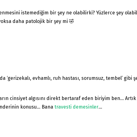
mesini istemediğim bir şey ne olabilirki? Yüzlerce şey olabil
oksa daha patolojik bir şey mi 🤣
a ‘gerizekalı, evhamlı, ruh hastası, sorumsuz, tembel’ gibi 
rın cinsiyet algısını direkt bertaraf eden biriyim ben… Artı
gönderinin konusu… Bana
travesti demesinler
…