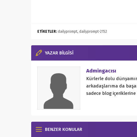
ETİKETLER:
dailyprompt
,
dailyprompt-2152
YAZAR BİLGİSİ
Admingacısı
Kürlerle dolu dünyamın
arkadaşlarıma da başar
sadece blog içeriklerine
BENZER KONULAR