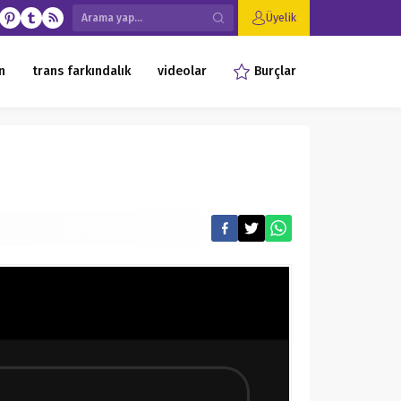
Üyelik
n
trans farkındalık
videolar
Burçlar