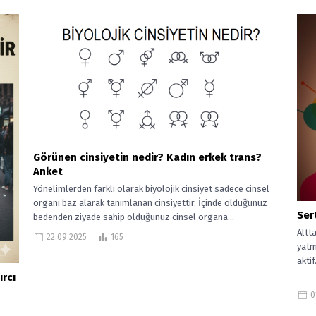
Görünen cinsiyetin nedir? Kadın erkek trans?
Anket
Yönelimlerden farklı olarak biyolojik cinsiyet sadece cinsel
organı baz alarak tanımlanan cinsiyettir. İçinde olduğunuz
Ser
bedenden ziyade sahip olduğunuz cinsel organa...
Altt
22.09.2025
165
yatm
aktif.
rcı
0