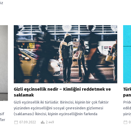
öz
Gizli eşcinsellik nedir – Kimliğini reddetmek ve
Tür
saklamak
pan
Gizli eşcinsellik iki türlüdür. Birincisi, kişinin bir çok faktör
Prid
yüzünden eşcinselliğini sosyal çevresinden gizlemesi
edil
(saklaması) İkincisi, kişinin eşcinselliğinin farkında
yürüy
sif
olmaması...
fler
07.09.2022
2.449
0