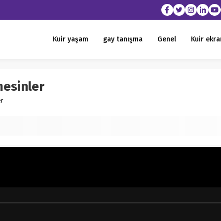
Kuir yaşam
gay tanışma
Genel
Kuir ekra
mesinler
er