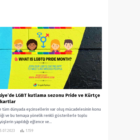
kiye’de LGBT kutlama sezonu Pride ve Kürtçe
kartlar
e tüm dünyada eşcinsellerin var oluş mücadelesinin konu
diği ve bu temaya yönelik renkli gösterilerle toplu
üşlerin yapıldığı eğlence ve...
5.07.2023
1.159