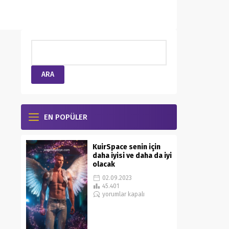
EN POPÜLER
KuirSpace senin için
daha iyisi ve daha da iyi
olacak
02.09.2023
45.401
yorumlar kapalı