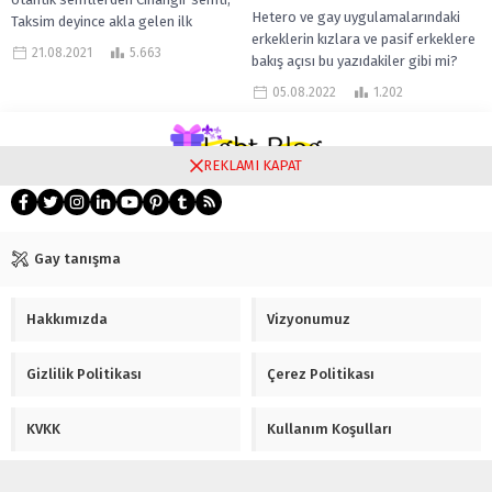
Hetero ve gay uygulamalarındaki
Taksim deyince akla gelen ilk
erkeklerin kızlara ve pasif erkeklere
semtlerden bir iki tanesi. Zaten
21.08.2021
5.663
bakış açısı bu yazıdakiler gibi mi?
İstanbul’da...
Erkekler, pasifler ve kızlara
05.08.2022
1.202
istinadenÇoğu...
REKLAMI KAPAT
Gay tanışma
Hakkımızda
Vizyonumuz
Gizlilik Politikası
Çerez Politikası
KVKK
Kullanım Koşulları
İletişim