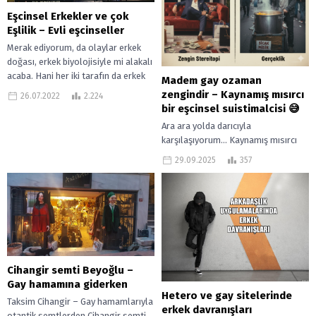
Eşcinsel Erkekler ve çok
Eşlilik – Evli eşcinseller
Merak ediyorum, da olaylar erkek
doğası, erkek biyolojisiyle mi alakalı
acaba. Hani her iki tarafın da erkek
Madem gay ozaman
olmasından mı kaynaklanıyor...
zengindir – Kaynamış mısırcı
26.07.2022
2.224
bir eşcinsel suistimalcisi 😅
Ara ara yolda darıcıyla
karşılaşıyorum… Kaynamış mısırcı
yani… Asla tipim değil. Zaten tipim
29.09.2025
357
olsa anlatacaklarım söz konusu
olmazdı. Yani tipim...
Cihangir semti Beyoğlu –
Gay hamamına giderken
Hetero ve gay sitelerinde
Taksim Cihangir – Gay hamamlarıyla
erkek davranışları
otantik semtlerden Cihangir semti,