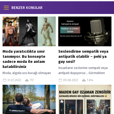
BENZER KONULAR
Moda yaratıcılıkta sınır
Seslendirme sempatik veya
tanımıyor. Bu konsepte
antipatik olabilir – peki ya
sadece moda ile anlam
gay sesi?
katabilirsiniz
Insanların seslerine sempati veya
Moda, algıda ucu bucağı olmayan
antipati duyuyoruz… Görmekten
tekstil ile iç içe girmiş müthiş bir
bahsetmiyorum… İç güdüsel bir
31.07.2022
717
09.08.2022
1.614
sektör. Oysa ki tekstil sektörüyle
tepkimedir sese duyduğumuz
birlikte değişken olarak...
sempati veya antipati. Ses ve
görüntü...