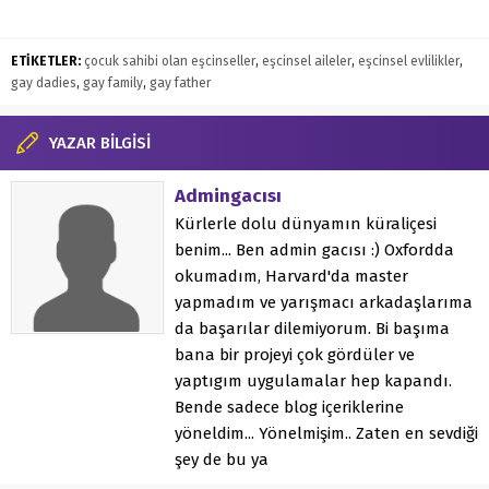
ETİKETLER:
çocuk sahibi olan eşcinseller
,
eşcinsel aileler
,
eşcinsel evlilikler
,
gay dadies
,
gay family
,
gay father
YAZAR BİLGİSİ
Admingacısı
Kürlerle dolu dünyamın küraliçesi
benim... Ben admin gacısı :) Oxfordda
okumadım, Harvard'da master
yapmadım ve yarışmacı arkadaşlarıma
da başarılar dilemiyorum. Bi başıma
bana bir projeyi çok gördüler ve
yaptıgım uygulamalar hep kapandı.
Bende sadece blog içeriklerine
yöneldim... Yönelmişim.. Zaten en sevdiği
şey de bu ya