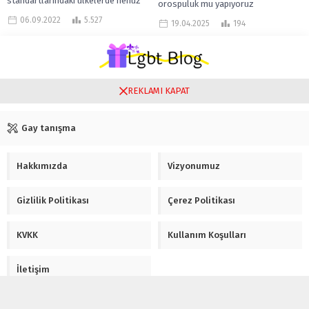
standartlarındaki ülkelerde henüz
orospuluk mu yapıyoruz
hala karıştırılan bir konu. Ayrıca
sanıyorsunuz 🤣 Gece hayatı olan
06.09.2022
5.527
19.04.2025
194
Avrupa ülkeleri de dahil...
kadın direkt...
REKLAMI KAPAT
Gay tanışma
Hakkımızda
Vizyonumuz
Gizlilik Politikası
Çerez Politikası
KVKK
Kullanım Koşulları
İletişim