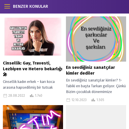
BENZER KONULAR
Cinsellik: Gay, Travesti,
En sevdiğiniz sanatçılar
Lezbiyen ve Hetero bekarlığı
kimler dediler
🎤
En sevdiğiniz sanatçılar kimler? 1-
Cinsellik kadın erkek – karı koca
Tabiki en başta Tarkan geliyor. Çünkü
arasına hapsedilmiş bir tutsak
Bizim çocukluk dönemimize
değildir. Bu yazıda konu tam olarak
28.08.2022
1.740
damgasını vuran ve halen bir
cinsellik ama bildiğiniz gibi...
12.10.2023
1.505
dünya...