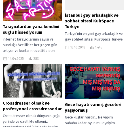
İstanbul gay arkadaşlık ve
sohbet sitesi KuirSpace
Tarayıcılardan yana kendimi
Turkiye
suçlu hissediyorum
Türkiye’nin en yeni gay arkadaşlık ve
internet tarayıcılarının sayısı ve
gay sohbet sitesi KuirSpace Turkiye
sunduğu özellikler her geçen gün
KuirSpace Turkiye, Türkiye’nin yeni
13.10.2018
1.445
artıyor ve bunların özellikle son
nesil gay arkadaşlık ve sohbet...
zamanlardaki yapay zeka ile
14.04.2025
283
entegrasyonları da...
Crossdresser olmak ve
Gece hayatı varmış geceleri
profesyonel crossdresserlar
yaşıyormuş
Crossdresser olmak dünyanın çoğu
Gece kuşları vardır… Ne yapim
yerinde ve özellikle ülkemiz
sabaha kadar oyun mu oyniyim…