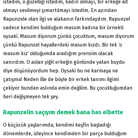
istedim, o güzelliği istedim, kadın olmayı, bir erkeğe ait
olmayı sevilmeyi şımartılmayı istedim. En azından
Rapunzele olan ilgi ve alakanın farkındaydım. Rapunzel
sadece kendimi bulduğum masum kadına bir örnekti
oysaki. Masum diyorum çünkü çocuktum, masum diyorum
çünkü Rapunzel hayallerdeki masum kızdı. Bir tek ‘o
masum kız’ olduğumda aradığım prensim olacak
sanırdım. O aslan yiğit erkeğin gönlünde yatan buydu
diye düşünüyordum hep. Oysaki bu ne karmaşa ne
çatışma! Neden ille de böyle bir erkek tanımı ilgimi
çekiyor bundan aslında emin değilim. Bu çocukluğumdan
beri değişmeyen tek şey.
Rapunzelin saçıyım demek bana has elbette
O küçücük yaşlarımda; kendimi keşfin başladığı
dönemlerde, izleyince kendimden bir parça bulduğum