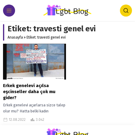
Etiket:
travesti genel evi
Anasayfa
»
Etiket: travesti genel evi
Erkek genelevi açılsa
eşcinseller daha çok mu
gider?
Erkek genelevi açarlarsa sizce talep
olur mu? Hatta belki kadın
genelevlerine olan talebi bile geçer
12.08.2022
3.042
diye mi düşünüyorsunuz? Öyle
düşünüyorsanız...