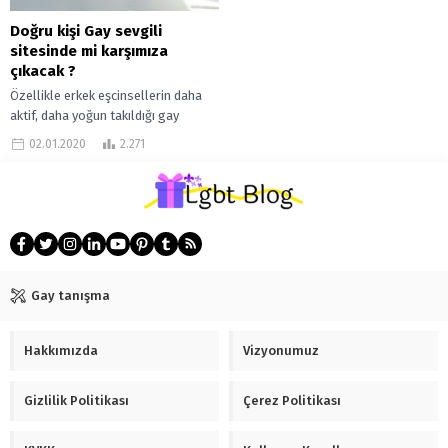
Doğru kişi Gay sevgili
sitesinde mi karşımıza
çıkacak ?
Özellikle erkek eşcinsellerin daha
aktif, daha yoğun takıldığı gay
arkadaşlık uygulamalarında erkek
02.01.2020
2.271
eşcinseller sürekli bir partner arayışı
içinde. Bunu sorgulamıyorum...
Gay tanışma
Hakkımızda
Vizyonumuz
Gizlilik Politikası
Çerez Politikası