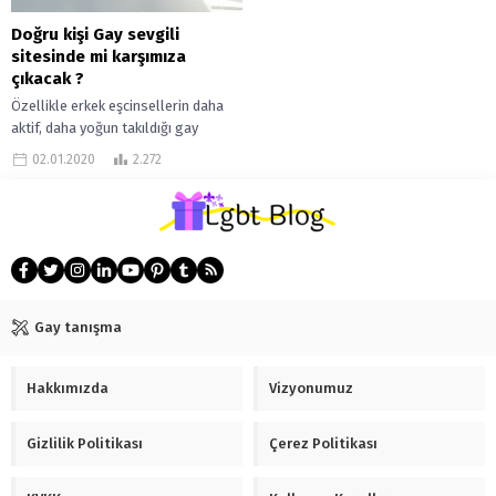
Doğru kişi Gay sevgili
sitesinde mi karşımıza
çıkacak ?
Özellikle erkek eşcinsellerin daha
aktif, daha yoğun takıldığı gay
arkadaşlık uygulamalarında erkek
02.01.2020
2.272
eşcinseller sürekli bir partner arayışı
içinde. Bunu sorgulamıyorum...
Gay tanışma
Hakkımızda
Vizyonumuz
Gizlilik Politikası
Çerez Politikası