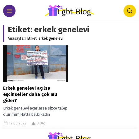
Etiket:
erkek genelevi
Anasayfa
»
Etiket: erkek genelevi
Erkek genelevi açılsa
eşcinseller daha çok mu
gider?
Erkek genelevi açarlarsa sizce talep
olur mu? Hatta belki kadın
genelevlerine olan talebi bile geçer
12.08.2022
3.045
diye mi düşünüyorsunuz? Öyle
düşünüyorsanız...