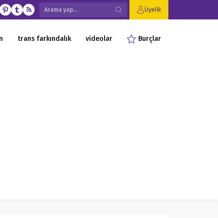
Üyelik
n
trans farkındalık
videolar
Burçlar