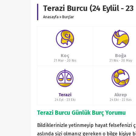
Terazi Burcu (24 Eylül - 23
Anasayfa
»
Burçlar
Koç
Boğa
21 Mar
-
20 Nis
21 Nis
-
20 May
Terazi
Akrep
24 Eyl
-
23 Eki
24 Eki
-
22 Kas
Terazi Burcu Günlük Burç Yorumu
Bildiklerinizle yetinmeyip hayat felsefenizi 
aslında sizi olmanız gereken o bilge kişiye