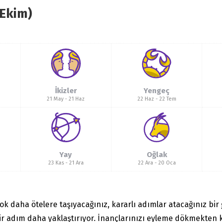
 Ekim)
İkizler
Yengeç
21 May
-
21 Haz
22 Haz
-
22 Tem
Yay
Oğlak
23 Kas
-
21 Ara
22 Ara
-
20 Oca
çok daha ötelere taşıyacağınız, kararlı adımlar atacağınız bir 
 bir adım daha yaklaştırıyor. İnançlarınızı eyleme dökmekten 