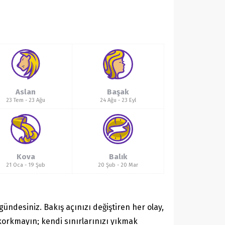
Aslan
Başak
23 Tem
-
23 Ağu
24 Ağu
-
23 Eyl
Kova
Balık
21 Oca
-
19 Şub
20 Şub
-
20 Mar
gündesiniz. Bakış açınızı değiştiren her olay,
korkmayın; kendi sınırlarınızı yıkmak