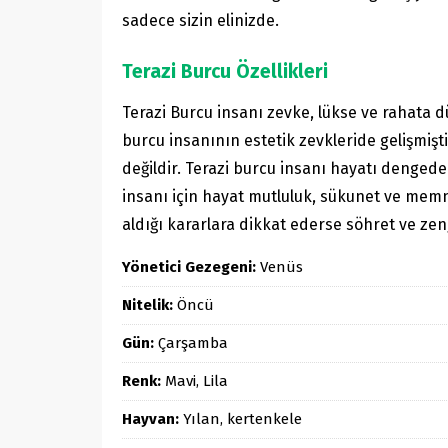
sadece sizin elinizde.
Terazi Burcu Özellikleri
Terazi Burcu insanı zevke, lükse ve rahata d
burcu insanının estetik zevkleride gelişmiş
değildir. Terazi burcu insanı hayatı denge
insanı için hayat mutluluk, sükunet ve memnu
aldığı kararlara dikkat ederse söhret ve zen
Yönetici Gezegeni:
Venüs
Nitelik:
Öncü
Gün:
Çarşamba
Renk:
Mavi, Lila
Hayvan:
Yılan, kertenkele