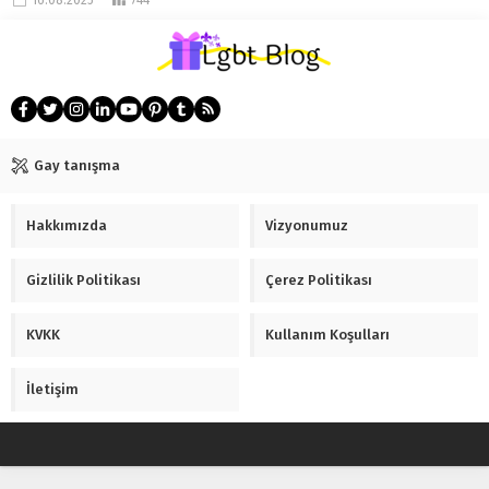
16.08.2025
744
özellikle travesti kelimesinin
aranma marjından...
Gay tanışma
Hakkımızda
Vizyonumuz
Gizlilik Politikası
Çerez Politikası
KVKK
Kullanım Koşulları
İletişim