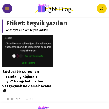
Etiket:
teşvik yazıları
Anasayfa
»
Etiket: teşvik yazıları
Böylesi bir sorgunun
insandan çıktığına emin
miyiz? Hangi kelimeden
vazgeçmek ne demek acaba
😂
Düzenli olarak kullandığınız bir
08.09.2023
2.867
kelimeden vazgeçmek zorunda
kalsaydınız bu kelime hangisi