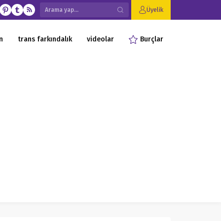
Üyelik
n
trans farkındalık
videolar
Burçlar