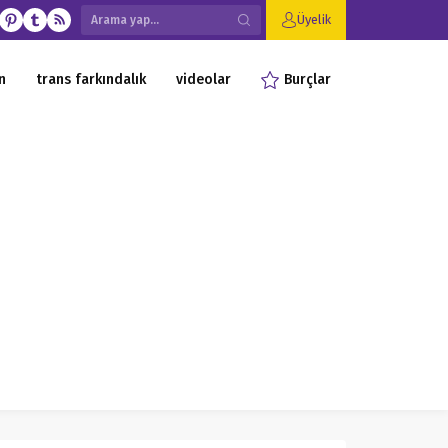
Üyelik
n
trans farkındalık
videolar
Burçlar