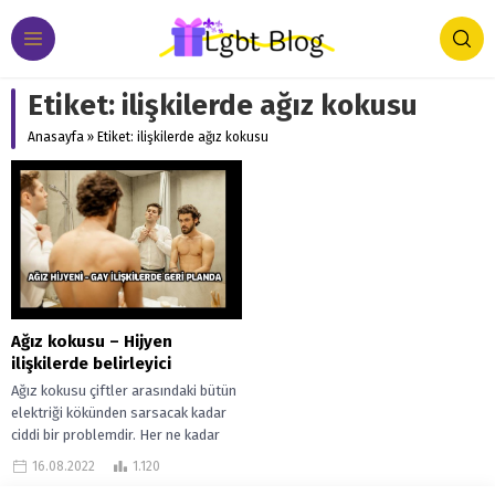
Etiket:
ilişkilerde ağız kokusu
Anasayfa
»
Etiket: ilişkilerde ağız kokusu
Ağız kokusu – Hijyen
ilişkilerde belirleyici
Ağız kokusu çiftler arasındaki bütün
elektriği kökünden sarsacak kadar
ciddi bir problemdir. Her ne kadar
kadın erkek ilişkileri öncelikli
16.08.2022
1.120
olarak...