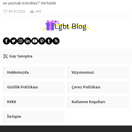
ne yazmak isterdiniz? Herhalde
bedava reklama kimse hayır demez.
06.01.2025
490
Pek müthiş olmasa da görece çok...
Gay tanışma
Hakkımızda
Vizyonumuz
Gizlilik Politikası
Çerez Politikası
KVKK
Kullanım Koşulları
İletişim