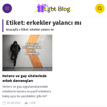
Etiket:
erkekler yalancı mı
Anasayfa
»
Etiket: erkekler yalancı mı
Hetero ve gay sitelerinde
erkek davranışları
Hetero ve gay uygulamalarındaki
erkeklerin kızlara ve pasif erkeklere
bakış açısı bu yazıdakiler gibi mi?
Erkekler, pasifler ve kızlara
05.08.2022
1.208
istinadenÇoğu...