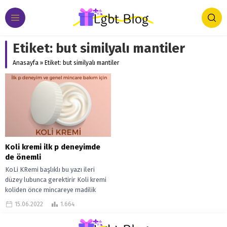
Etiket:
but similyalı mantiler
Anasayfa
»
Etiket: but similyalı mantiler
Koli kremi ilk p deneyimde
de önemli
KoLi KRemi başlıklı bu yazı ileri
düzey lubunca gerektirir Koli kremi
koliden önce mincareye madilik
olmasın diye kayganlık vermesi
15.06.2022
1.664
amacıyla...