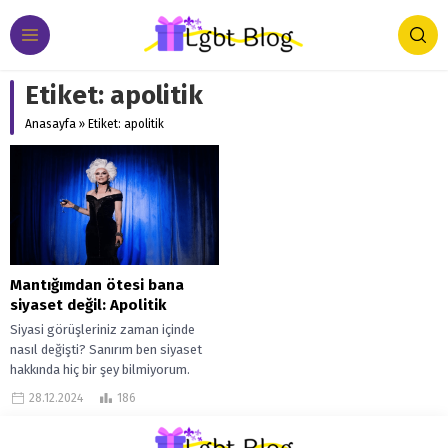
Etiket:
apolitik
Anasayfa
»
Etiket: apolitik
Mantığımdan ötesi bana
siyaset değil: Apolitik
Siyasi görüşleriniz zaman içinde
nasıl değişti? Sanırım ben siyaset
hakkında hiç bir şey bilmiyorum.
Aslında siyaset nedir bilmiyorum.
28.12.2024
186
Televizyonda gördüğüm...