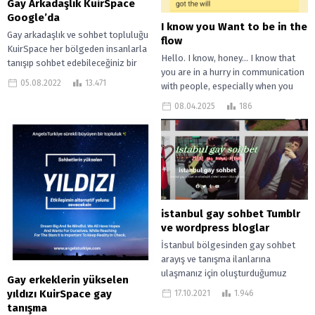
Gay Arkadaşlık KuirSpace
Google’da
I know you Want to be in the
Gay arkadaşlık ve sohbet topluluğu
flow
KuirSpace her bölgeden insanlarla
Hello. I know, honey… I know that
tanışıp sohbet edebileceğiniz bir
you are in a hurry in communication
topluluk projesidir. Halen
05.08.2022
13.471
with people, especially when you
katılmadıysan mutlaka dene. Size...
are...
08.04.2025
186
istanbul gay sohbet Tumblr
ve wordpress bloglar
İstanbul bölgesinden gay sohbet
arayış ve tanışma ilanlarına
ulaşmanız için oluşturduğumuz
Gay erkeklerin yükselen
Tumblr ve WordPress sitelerimiz
yıldızı KuirSpace gay
17.10.2021
1.946
İstanbul bölgesinde yaşayan bir
tanışma