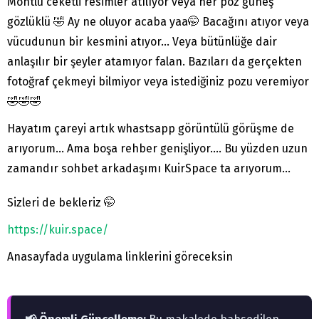
Montlu ceketli resimler atılıyor veya her poz güneş
gözlüklü 🤣 Ay ne oluyor acaba yaa🤭 Bacağını atıyor veya
vücudunun bir kesmini atıyor… Veya bütünlüğe dair
anlaşılır bir şeyler atamıyor falan. Bazıları da gerçekten
fotoğraf çekmeyi bilmiyor veya istediğiniz pozu veremiyor
🤣🤣🤣
Hayatım çareyi artık whastsapp görüntülü görüşme de
arıyorum… Ama boşa rehber genişliyor…. Bu yüzden uzun
zamandır sohbet arkadaşımı KuirSpace ta arıyorum…
Sizleri de bekleriz 🤭
https://kuir.space/
Anasayfada uygulama linklerini göreceksin