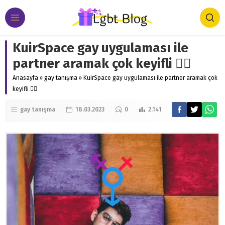
KuirSpace gay uygulaması ile
partner aramak çok keyifli 🏳️‍🌈
Anasayfa
»
gay tanışma
»
KuirSpace gay uygulaması ile partner aramak çok
keyifli 🏳️‍🌈
gay tanışma
18.03.2023
0
2.141