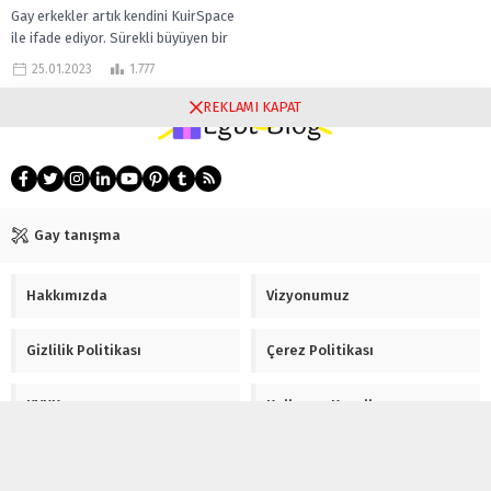
çok...
Gay erkekler artık kendini KuirSpace
ile ifade ediyor. Sürekli büyüyen bir
gay topluluğunda kendini ifade et
25.01.2023
1.777
Gay sohbetin yükselen yıldızı...
REKLAMI KAPAT
Gay tanışma
Hakkımızda
Vizyonumuz
Gizlilik Politikası
Çerez Politikası
KVKK
Kullanım Koşulları
İletişim