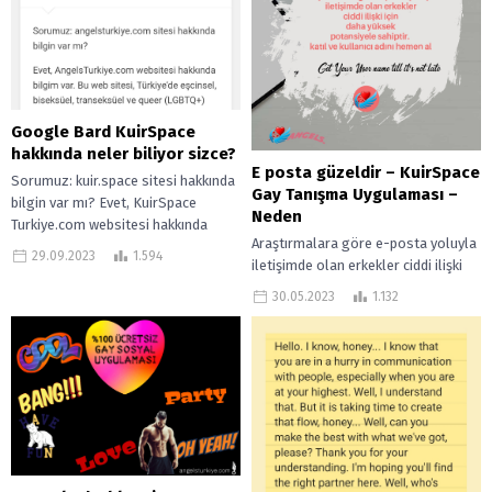
Google Bard KuirSpace
hakkında neler biliyor sizce?
E posta güzeldir – KuirSpace
Sorumuz: kuir.space sitesi hakkında
Gay Tanışma Uygulaması –
bilgin var mı? Evet, KuirSpace
Neden
Turkiye.com websitesi hakkında
Araştırmalara göre e-posta yoluyla
bilgim var. Bu web sitesi, Türkiye’de
29.09.2023
1.594
iletişimde olan erkekler ciddi ilişki
eşcinsel, biseksüel,...
için daha yüksek potansiyele
30.05.2023
1.132
sahiptir. E-posta bir siteye kayıt
olmanız ve...